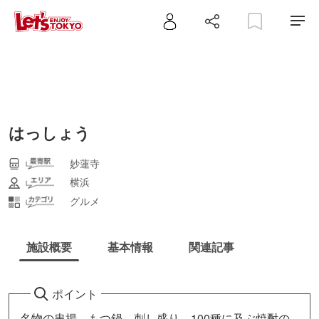
はっしょう
妙蓮寺
横浜
グルメ
施設概要
基本情報
関連記事
ポイント
名物の串揚、もつ鍋、刺し盛り、100種に及ぶ焼酎の