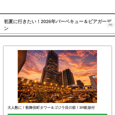
初夏に行きたい！2026年バーベキュー＆ビアガーデ
PR
ン
大人数に！歌舞伎町タワー＆ゴジラ目の前！3H飲放付