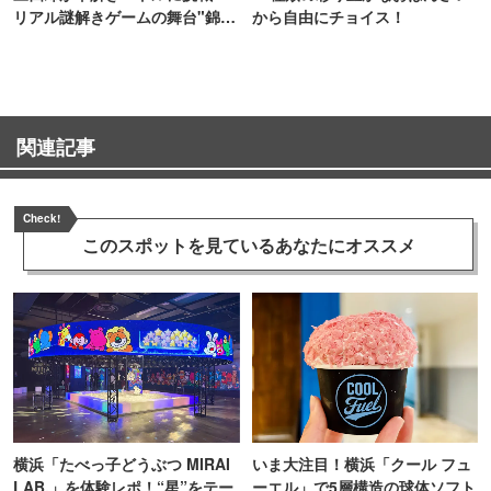
リアル謎解きゲームの舞台"錦糸
から自由にチョイス！
町PARCO・楽天地"を巡る！
関連記事
Check!
このスポットを見ている
あなたにオススメ
横浜「たべっ子どうぶつ MIRAI
いま大注目！横浜「クール フュ
LAB.」を体験レポ！“星”をテー
ーエル」で5層構造の球体ソフト