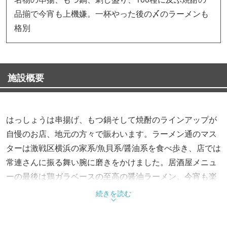
品揃で今宵も上機嫌。一杯やった後の〆のラーメンも
格別
施設概要
はっしょうは串揚げ、もつ鍋そして焼酎のラインアップが
自慢のお店、地元の方々で賑わいます。ラーメン通のマス
ターは激戦区横浜の家系/魚貝系/醤油系を食べ歩き、店では
常連さんに振る舞い腕に磨きをかけました。居酒屋メニュ
ーの最後は鶏ガラベースの至高の醤油ラーメン。今宵も楽
しく飲み明かし〆の一杯にシンプルで上品な鶏がら醤油ラ
続きを読む
ーメンは格別、澄んだスープとチャーシュのコラボは正に
「びっくりぽん」、是非お試しあれ。