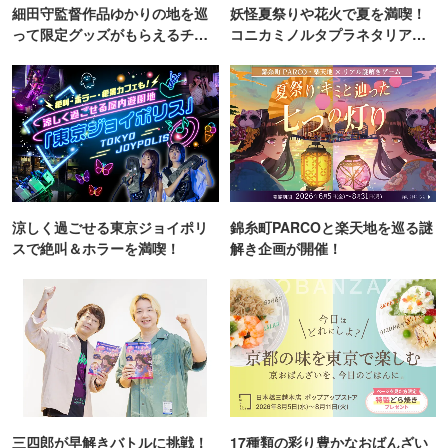
細田守監督作品ゆかりの地を巡
妖怪夏祭りや花火で夏を満喫！
って限定グッズがもらえるチャ
コニカミノルタプラネタリア
ンス！
TOKYO
涼しく過ごせる東京ジョイポリ
錦糸町PARCOと楽天地を巡る謎
スで絶叫＆ホラーを満喫！
解き企画が開催！
三四郎が早解きバトルに挑戦！
17種類の彩り豊かなおばんざい