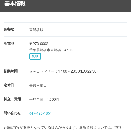
基本情報
■宴会コース■
いわし料理をふんだんに使ったコース3種類
・小潮コース 3,000円（税抜）
・中潮コース 4,000円（税抜）
最寄駅
東船橋駅
・大潮コース 5,000円（税抜）
所在地
〒273-0002
千葉県船橋市東船橋1-37-12
MAP
営業時間
火～日 ディナー：17:00～23:00(L.O.22:30)
定休日
毎週月曜日
料金・費用
平均予算 4,000円
問い合わせ
047-425-1851
※掲載内容が変更となっている場合があります。最新情報については、施設・