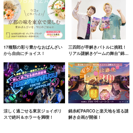
17種類の彩り豊かなおばんざい
三四郎が早解きバトルに挑戦！
から自由にチョイス！
リアル謎解きゲームの舞台"錦糸
町PARCO・楽天地"を巡る！
涼しく過ごせる東京ジョイポリ
錦糸町PARCOと楽天地を巡る謎
スで絶叫＆ホラーを満喫！
解き企画が開催！