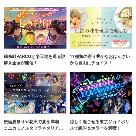
町PARCO・楽天地"を巡る！
ンス！
錦糸町PARCOと楽天地を巡る謎
17種類の彩り豊かなおばんざい
解き企画が開催！
から自由にチョイス！
妖怪夏祭りや花火で夏を満喫！
涼しく過ごせる東京ジョイポリ
コニカミノルタプラネタリア
スで絶叫＆ホラーを満喫！
TOKYO