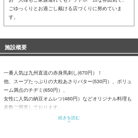
ごゆっくりとお過ごし戴ける店づくりに努めていま
す。
施設概要
一番人気は九州直送の赤身馬刺し(670円）！
他、スープたっぷりの大粒あさりバター(530円）、ボリュ
ーム満点のチヂミ(650円）、
女性に人気の納豆オムレツ(480円）などオリジナル料理も
多数ご用意しております。
また、お客様のご要望に応じた調理にも可能な限り対応さ
続きを読む
せていただきます。