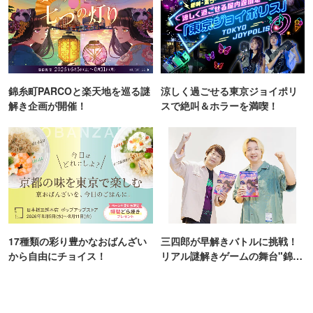
錦糸町PARCOと楽天地を巡る謎
涼しく過ごせる東京ジョイポリ
解き企画が開催！
スで絶叫＆ホラーを満喫！
17種類の彩り豊かなおばんざい
三四郎が早解きバトルに挑戦！
から自由にチョイス！
リアル謎解きゲームの舞台"錦糸
町PARCO・楽天地"を巡る！