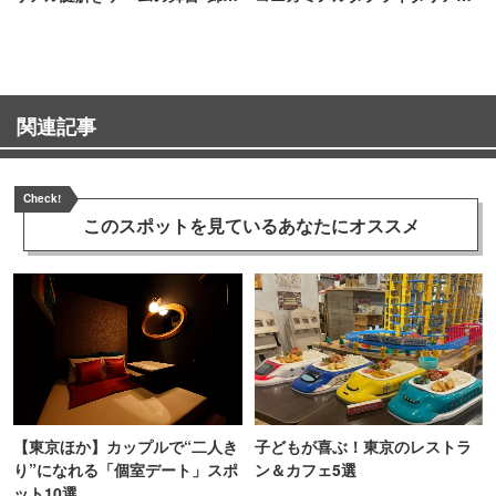
町PARCO・楽天地"を巡る！
TOKYO
関連記事
Check!
このスポットを見ている
あなたにオススメ
【東京ほか】カップルで“二人き
子どもが喜ぶ！東京のレストラ
り”になれる「個室デート」スポ
ン＆カフェ5選
ット10選