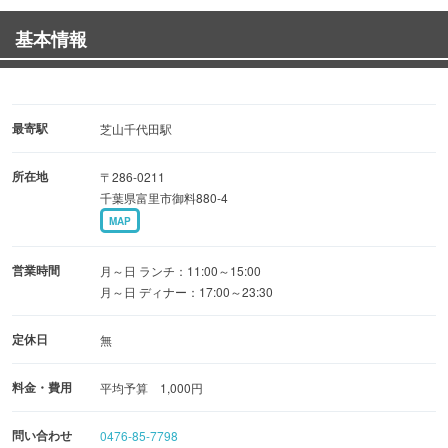
◆━…━…━…━…━‥‥★☆●○●○●☆★‥‥
基本情報
━…━…━…━◆
♪当店人気NO1♪歓送迎会・忘年会食べ飲み放題（お薦め料
理以外）2時間 3,200円♪
最寄駅
芝山千代田駅
所在地
〒286-0211
千葉県富里市御料880-4
MAP
営業時間
月～日 ランチ：11:00～15:00
月～日 ディナー：17:00～23:30
定休日
無
料金・費用
平均予算 1,000円
問い合わせ
0476-85-7798