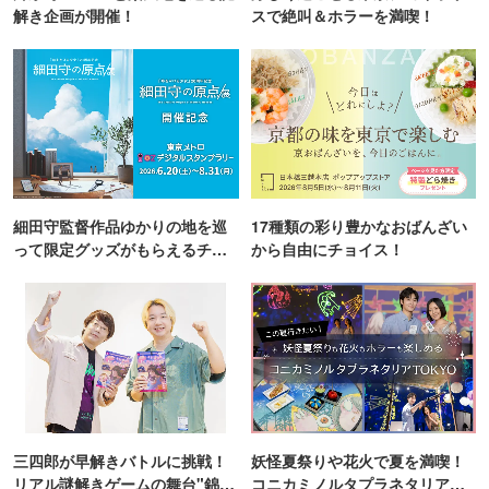
解き企画が開催！
スで絶叫＆ホラーを満喫！
細田守監督作品ゆかりの地を巡
17種類の彩り豊かなおばんざい
って限定グッズがもらえるチャ
から自由にチョイス！
ンス！
三四郎が早解きバトルに挑戦！
妖怪夏祭りや花火で夏を満喫！
リアル謎解きゲームの舞台"錦糸
コニカミノルタプラネタリア