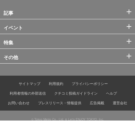
記事
イベント
特集
その他
サイトマップ
利用規約
プライバシーポリシー
利用者情報の外部送信
クチコミ投稿ガイドライン
ヘルプ
お問い合わせ
プレスリリース・情報提供
広告掲載
運営会社
© Tokyo Metro Co., Ltd. & Let’s ENJOY TOKYO, Inc.