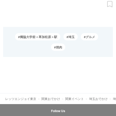
獨協大学前＜草加松原＞駅
埼玉
グルメ
焼肉
レッツエンジョイ東京
関東おでかけ
関東イベント
埼玉おでかけ
埼
Follow Us