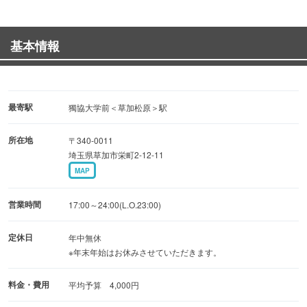
佐賀牛・山形牛・常陸牛など格安のお値段でご提供♪♪♪
基本情報
20名様までの座敷席をご用意。
もちろん、宴会コースもございます!!!
たっぷりのこだわり焼肉と料理で満足コースは十品以上で
3000円♪♪♪
最寄駅
獨協大学前＜草加松原＞駅
所在地
〒340-0011
埼玉県草加市栄町2-12-11
MAP
営業時間
17:00～24:00(L.O.23:00)
定休日
年中無休
※年末年始はお休みさせていただきます。
料金・費用
平均予算 4,000円