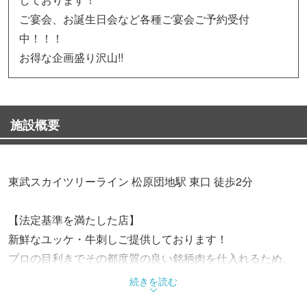
ご宴会、お誕生日会など各種ご宴会ご予約受付
中！！！
お得な企画盛り沢山!!
施設概要
東武スカイツリーライン 松原団地駅 東口 徒歩2分
【法定基準を満たした店】
新鮮なユッケ・牛刺しご提供しております！
プロの目利きでその都度質の良い銘柄肉を仕入れるため、
その日の１番良い肉をご提供致します。
続きを読む
他では味わえない上質な牛肉を