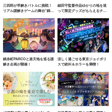
三四郎が早解きバトルに挑戦！
細田守監督作品ゆかりの地を巡
リアル謎解きゲームの舞台"錦糸
って限定グッズがもらえるチャ
町PARCO・楽天地"を巡る！
ンス！
錦糸町PARCOと楽天地を巡る謎
涼しく過ごせる東京ジョイポリ
解き企画が開催！
スで絶叫＆ホラーを満喫！