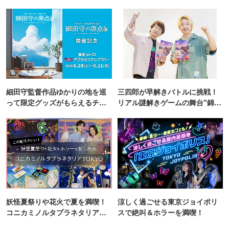
細田守監督作品ゆかりの地を巡
三四郎が早解きバトルに挑戦！
って限定グッズがもらえるチャ
リアル謎解きゲームの舞台"錦糸
ンス！
町PARCO・楽天地"を巡る！
妖怪夏祭りや花火で夏を満喫！
涼しく過ごせる東京ジョイポリ
コニカミノルタプラネタリア
スで絶叫＆ホラーを満喫！
TOKYO