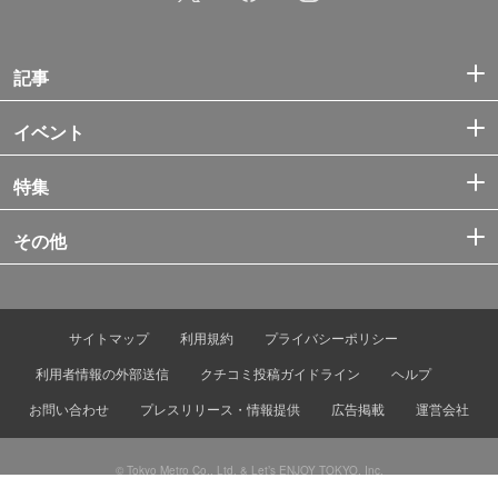
記事
イベント
特集
その他
サイトマップ
利用規約
プライバシーポリシー
利用者情報の外部送信
クチコミ投稿ガイドライン
ヘルプ
お問い合わせ
プレスリリース・情報提供
広告掲載
運営会社
© Tokyo Metro Co., Ltd. & Let’s ENJOY TOKYO, Inc.