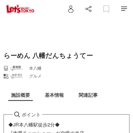
らーめん 八幡だんちょうてー
本八幡
グルメ
施設概要
基本情報
関連記事
ポイント
◆JR本八幡駅徒歩2分◆
『肉厚チャーシュー』が自慢の当店