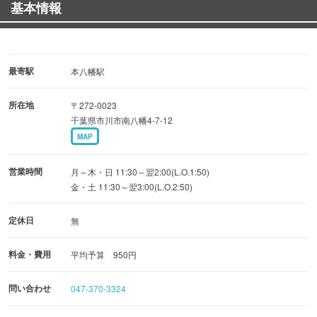
基本情報
●濃厚味噌ラーメン 850円
●醤油ラーメン 680円
●特製しおラーメン 780円
●醤油濃厚つけ麺 1000円
最寄駅
本八幡駅
●炙りチャーシュー 300円【３枚】
所在地
〒272-0023
●自家製焼き餃子 450円【６ヶ】
千葉県市川市南八幡4-7-12
MAP
なかなかないこの店だけの味わいを是非お楽しみくださ
い！！
営業時間
月～木・日 11:30～翌2:00(L.O.1:50)
シンプルでオシャレな器を使用し視覚でも楽しめるラーメ
金・土 11:30～翌3:00(L.O.2:50)
ン作りを心がけています！
定休日
無
ご来店お待ちしております！！
料金・費用
平均予算 950円
問い合わせ
047-370-3324