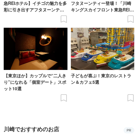
急REIホテル】イチゴの魅力を多
フタヌーンティー登場！「川崎
彩に引き出すアフタヌーンティ
キングスカイフロント東急REIホ
ー登場
テル」で
【東京ほか】カップルで“二人き
子どもが喜ぶ！東京のレストラ
り”になれる「個室デート」スポ
ン＆カフェ5選
ット10選
川崎でおすすめのお店
PR