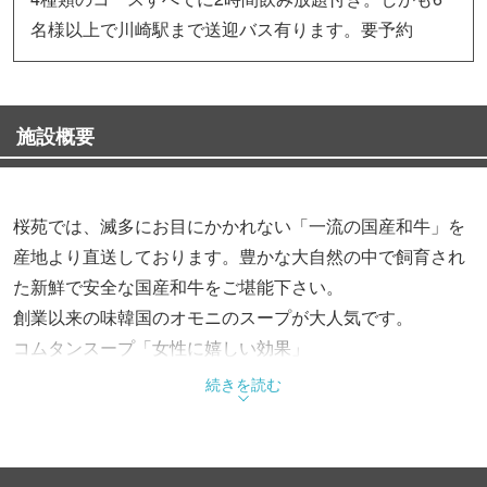
名様以上で川崎駅まで送迎バス有ります。要予約
施設概要
桜苑では、滅多にお目にかかれない「一流の国産和牛」を
産地より直送しております。豊かな大自然の中で飼育され
た新鮮で安全な国産和牛をご堪能下さい。
創業以来の味韓国のオモニのスープが大人気です。
コムタンスープ「女性に嬉しい効果」
タルケジャンスープ「鶏1羽をじっくり煮込み、野菜やい
続きを読む
もがら（里芋の茎）を加えたスープ」
スンドゥブチゲ「当店オリジナルのタデギを使用。大人
気」