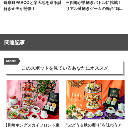
錦糸町PARCOと楽天地を巡る謎
三四郎が早解きバトルに挑戦！
解き企画が開催！
リアル謎解きゲームの舞台"錦糸
町PARCO・楽天地"を巡る！
関連記事
Check!
このスポットを見ている
あなたにオススメ
【川崎キングスカイフロント東
“ぶどう＆秋の実り”を味わうア