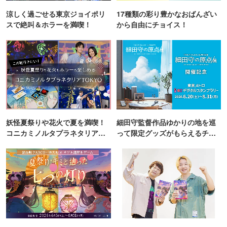
涼しく過ごせる東京ジョイポリ
17種類の彩り豊かなおばんざい
スで絶叫＆ホラーを満喫！
から自由にチョイス！
妖怪夏祭りや花火で夏を満喫！
細田守監督作品ゆかりの地を巡
コニカミノルタプラネタリア
って限定グッズがもらえるチャ
TOKYO
ンス！