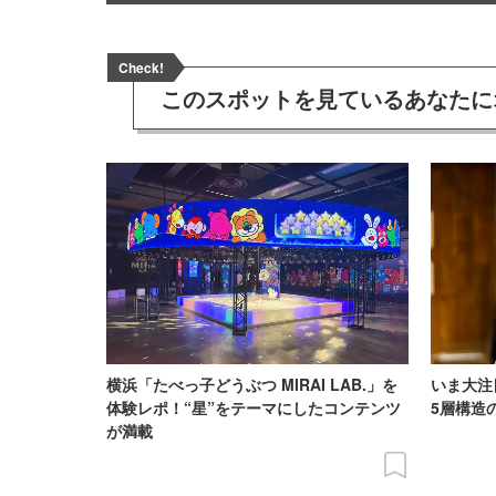
Check!
このスポットを見ている
あなたに
横浜「たべっ子どうぶつ MIRAI LAB.」を
いま大注
体験レポ！“星”をテーマにしたコンテンツ
5層構造
が満載