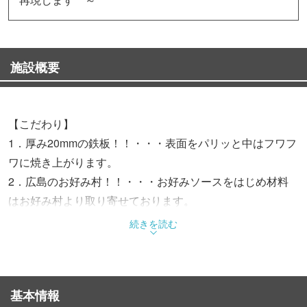
施設概要
【こだわり】
1．厚み20mmの鉄板！！・・・表面をパリッと中はフワフ
ワに焼き上がります。
2．広島のお好み村！！・・・お好みソースをはじめ材料
はお好み村より取り寄せております。
3．スタッフが焼く！！・・・一般的なお好み焼き屋のス
続きを読む
タイルとは違い、
スタッフが美味しく目の前で
調理致します。
基本情報