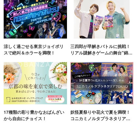
涼しく過ごせる東京ジョイポリ
三四郎が早解きバトルに挑戦！
スで絶叫＆ホラーを満喫！
リアル謎解きゲームの舞台"錦糸
町PARCO・楽天地"を巡る！
17種類の彩り豊かなおばんざい
妖怪夏祭りや花火で夏を満喫！
から自由にチョイス！
コニカミノルタプラネタリア
TOKYO