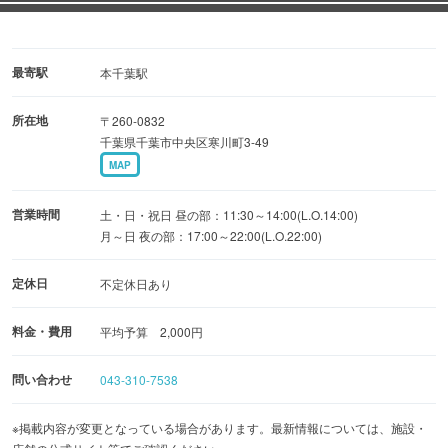
【おすすめメニュー】
1．ボリューム満点！！・・・広島風お好み焼き
2．カレー味もある！？・・・大阪風お好み焼き
最寄駅
本千葉駅
3．青ねぎたっぷり！！・・・広島風ねぎ焼き
所在地
〒260-0832
千葉県千葉市中央区寒川町3-49
関西食堂こだわりの焼き立てアツアツを是非お召し上がり
MAP
ください☆
営業時間
土・日・祝日 昼の部：11:30～14:00(L.O.14:00)
月～日 夜の部：17:00～22:00(L.O.22:00)
定休日
不定休日あり
料金・費用
平均予算 2,000円
問い合わせ
043-310-7538
※掲載内容が変更となっている場合があります。最新情報については、施設・