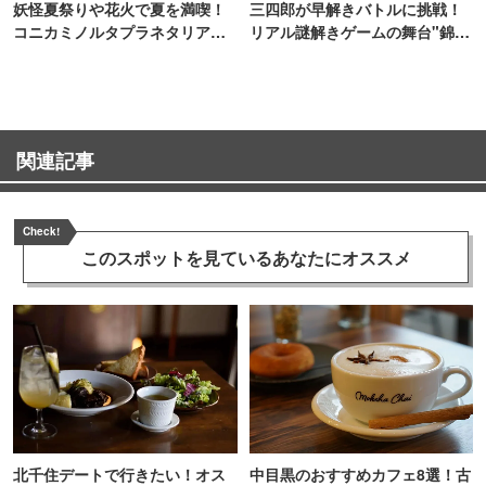
妖怪夏祭りや花火で夏を満喫！
三四郎が早解きバトルに挑戦！
コニカミノルタプラネタリア
リアル謎解きゲームの舞台"錦糸
TOKYO
町PARCO・楽天地"を巡る！
関連記事
Check!
このスポットを見ている
あなたにオススメ
北千住デートで行きたい！オス
中目黒のおすすめカフェ8選！古