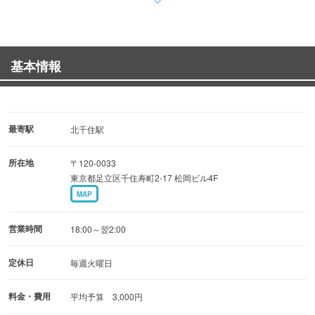
ます。
肩肘張らず、リラックスしてお過ごしください。
基本情報
お好みもお伺いしております。
お一人様でも、二軒目にも。
最寄駅
北千住駅
所在地
〒120-0033
お気軽にお立ち寄りください。
東京都足立区千住寿町2-17 松岡ビル4F
MAP
営業時間
18:00～翌2:00
定休日
毎週火曜日
料金・費用
平均予算 3,000円