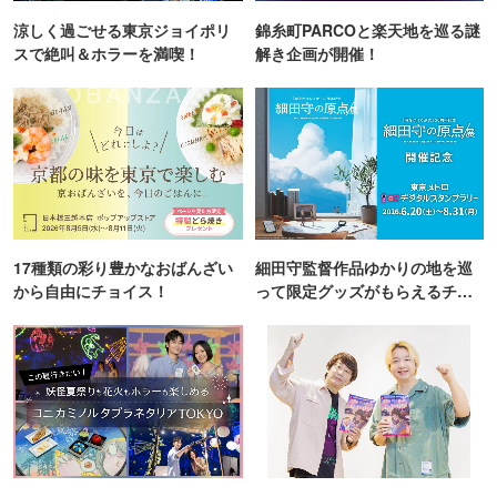
涼しく過ごせる東京ジョイポリ
錦糸町PARCOと楽天地を巡る謎
スで絶叫＆ホラーを満喫！
解き企画が開催！
17種類の彩り豊かなおばんざい
細田守監督作品ゆかりの地を巡
から自由にチョイス！
って限定グッズがもらえるチャ
ンス！