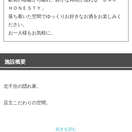
ＨＯＮＥＳＴＹ」
落ち着いた空間でゆっくりお好きなお酒をお楽しみく
ださい。
お一人様もお気軽に。
施設概要
北千住の隠れ家。
店主こだわりの空間。
メニューだけでも２００種類以上のお酒をご用意しており
続きを読む