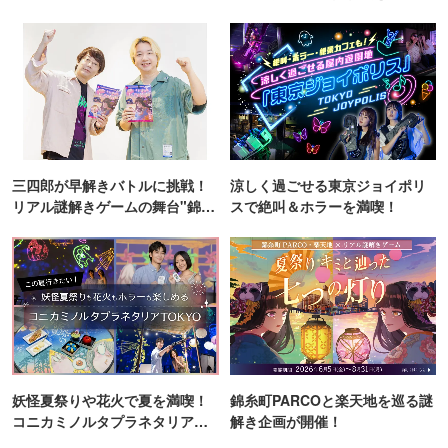
ンス！
三四郎が早解きバトルに挑戦！
涼しく過ごせる東京ジョイポリ
リアル謎解きゲームの舞台"錦糸
スで絶叫＆ホラーを満喫！
町PARCO・楽天地"を巡る！
妖怪夏祭りや花火で夏を満喫！
錦糸町PARCOと楽天地を巡る謎
コニカミノルタプラネタリア
解き企画が開催！
TOKYO