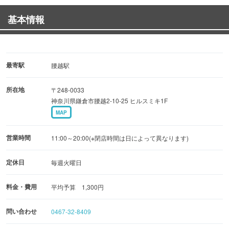
・アジフライ
基本情報
・お刺身定食
・煮魚（金目鯛、ぶりかま）
・しらすオムレツプレート
・スパム丼
最寄駅
腰越駅
・漬け丼
所在地
〒248-0033
神奈川県鎌倉市腰越2-10-25 ヒルスミキ1F
MAP
営業時間
11:00～20:00(※閉店時間は日によって異なります)
定休日
毎週火曜日
料金・費用
平均予算 1,300円
問い合わせ
0467-32-8409