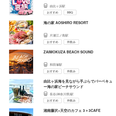
由比ヶ浜駅
おすすめ
BBQ
海の家 AOSHIRO RESORT
片瀬江ノ島駅
おすすめ
外飲み
ZAIMOKUZA BEACH SOUND
和田塚駅
おすすめ
外飲み
由比ヶ浜海を見ながら手ぶらでバーベキュ
ー海の家ビーチサウンド
長谷(神奈川県)駅
おすすめ
外飲み
湘南藤沢×天空のカフェ 3＋3CAFE