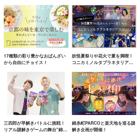
ンス！
17種類の彩り豊かなおばんざい
妖怪夏祭りや花火で夏を満喫！
から自由にチョイス！
コニカミノルタプラネタリア
TOKYO
三四郎が早解きバトルに挑戦！
錦糸町PARCOと楽天地を巡る謎
リアル謎解きゲームの舞台"錦糸
解き企画が開催！
町PARCO・楽天地"を巡る！