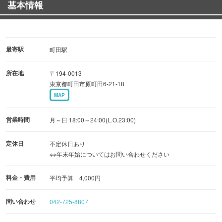
基本情報
鮮度抜群の鶏を加えて、ちゃんこに！！ 2,100円（税込）
／1人前
最寄駅
町田駅
所在地
〒194-0013
東京都町田市原町田6-21-18
MAP
営業時間
月～日 18:00～24:00(L.O.23:00)
定休日
不定休日あり
※※年末年始についてはお問い合わせください
料金・費用
平均予算 4,000円
問い合わせ
042-725-8807