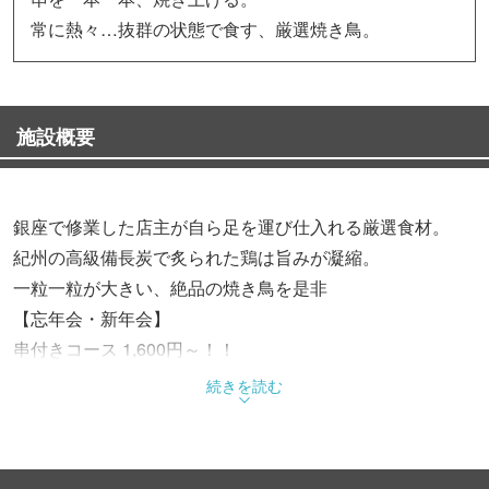
常に熱々…抜群の状態で食す、厳選焼き鳥。
施設概要
銀座で修業した店主が自ら足を運び仕入れる厳選食材。
紀州の高級備長炭で炙られた鶏は旨みが凝縮。
一粒一粒が大きい、絶品の焼き鳥を是非
【忘年会・新年会】
串付きコース 1,600円～！！
おすすめ冬期限定！！「鶏つくねちゃんこ鍋」 10時間以上
続きを読む
かけて
煮込んだガラスープに、ふわふわつくね、焼き鳥に使用す
る