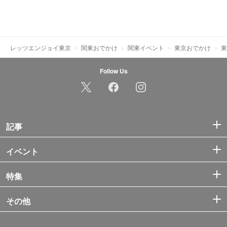
レッツエンジョイ東京
関東おでかけ
関東イベント
東京おでかけ
東
Follow Us
記事
イベント
特集
その他