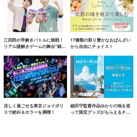
三四郎が早解きバトルに挑戦！
17種類の彩り豊かなおばんざい
リアル謎解きゲームの舞台"錦糸
から自由にチョイス！
町PARCO・楽天地"を巡る！
涼しく過ごせる東京ジョイポリ
細田守監督作品ゆかりの地を巡
スで絶叫＆ホラーを満喫！
って限定グッズがもらえるチャ
ンス！