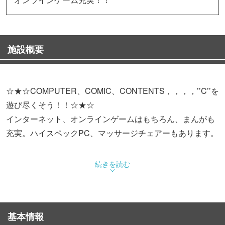
施設概要
☆★☆COMPUTER、COMIC、CONTENTS，，，，’’C’’を
遊び尽くそう！！☆★☆
インターネット、オンラインゲームはもちろん、まんがも
充実。ハイスペックPC、マッサージチェアーもあります。
▼△▼△▼△▼△▼△席の内訳▼△▼△▼△▼△▼△▼
続きを読む
シングルシート 5席 ハイスペックPC 1台
フラットシート 14席 ハイスペックPC 2台
マッサージシート 2席
基本情報
ペアシート 2組4席