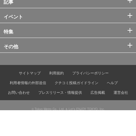
記事
イベント
特集
その他
サイトマップ
利用規約
プライバシーポリシー
利用者情報の外部送信
クチコミ投稿ガイドライン
ヘルプ
お問い合わせ
プレスリリース・情報提供
広告掲載
運営会社
© Tokyo Metro Co., Ltd. & Let’s ENJOY TOKYO, Inc.