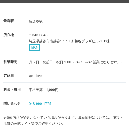
▼△▼△▼△▼△▼△▼△▼△▼△▼△▼△▼△▼△▼
§§§§§§§§§§§§§§§§§§§§§§§
最寄駅
新越谷駅
§§ 食べ物、飲み物充実！！ §§
所在地
〒343-0845
§§§§§§§§§§§§§§§§§§§§§§§
埼玉県越谷市南越谷1-17-1 新越谷プラザビル2F-B棟
MAP
当店ホームページはこちら http://www.c-c-cafe.net/
営業時間
月～日・祝前日・祝日 1:00～24:59(※24h営業になります。)
定休日
年中無休
料金・費用
平均予算 1,000円
問い合わせ
048-990-1775
※掲載内容が変更となっている場合があります。最新情報については、施設・
店舗の公式サイト等でご確認ください。