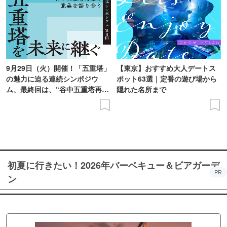
9月29日（火）開催！「五重塔」
【東京】おすすめ大人デートス
の魅力に迫る連続シンポジウ
ポット63選｜定番の遊び場から
ム、最終回は、“谷中五重塔再建
隠れた名所まで
の意義を語り合う”がテーマ
初夏に行きたい！2026年バーベキュー＆ビアガーデ
PR
ン