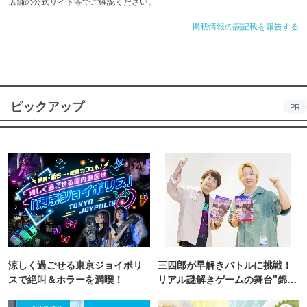
店舗の公式サイト等でご確認ください。
掲載情報の誤記載を報告する
ピックアップ
PR
涼しく過ごせる東京ジョイポリ
三四郎が早解きバトルに挑戦！
スで絶叫＆ホラーを満喫！
リアル謎解きゲームの舞台"錦糸
町PARCO・楽天地"を巡る！