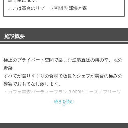
ここは高台のリゾート空間 別邸海と森
施設概要
極上のプライベート空間で楽しむ漁港直送の海の幸、地の
野菜。
すべてが選りすぐりの食材で板長とシェフが美食の極みの
響宴でおもてなし致します。
・カフェ美森パーティープラン 3,000円コース／フリーソ
フトドリンク付8名様より
続きを読む
・パーティープラン5,000円／6,300円／7,350円／8,400円
10名様より
・法事プラン5,250円より