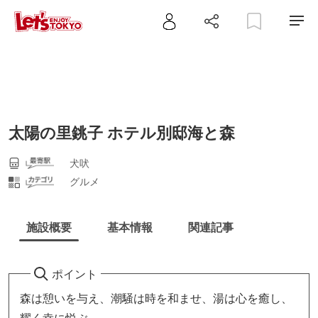
太陽の里銚子 ホテル別邸海と森
犬吠
グルメ
施設概要
基本情報
関連記事
ポイント
森は憩いを与え、潮騒は時を和ませ、湯は心を癒し、
耀く幸に悦ぶ。