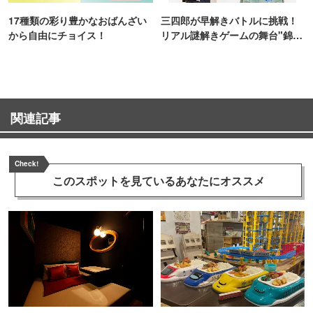
17種類の彩り豊かなおばんざい
三四郎が早解きバトルに挑戦！
から自由にチョイス！
リアル謎解きゲームの舞台"錦糸
町PARCO・楽天地"を巡る！
関連記事
Check!
このスポットを見ている
あなたにオススメ