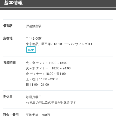
基本情報
おすすめはキャベツと味玉の入ったボリューム満点の「得
得ラーメン」！！
スープとの相性抜群のライスと合わせてお召し上がりくだ
さい♪
最寄駅
戸越銀座駅
ライスは無料でおかわり自由です！
所在地
〒142-0051
東京都品川区平塚2-18-10 アーバンウィングIII 1F
「お腹」も「心」も満足してもらうことをモットーに戸越
MAP
銀座の商店街に愛されるよう従業員一同心がけています。
営業時間
火～金 ランチ：11:00～15:00
皆様のご来店を心よりお待ちしております。
火～木 ディナー：18:00～24:00
金 ディナー：18:00～翌1:00
土・祝日 11:00～23:00
▲▽∴▼△∵▲▽∴▼△∵▲▽∴▼△∵▲▽∴▼△∵▲▽∴▼
日 11:00～21:00
△∵▲▽
定休日
毎週月曜日
※※祝日の時は次の平日がお休みです
料金・費用
平均予算 750円