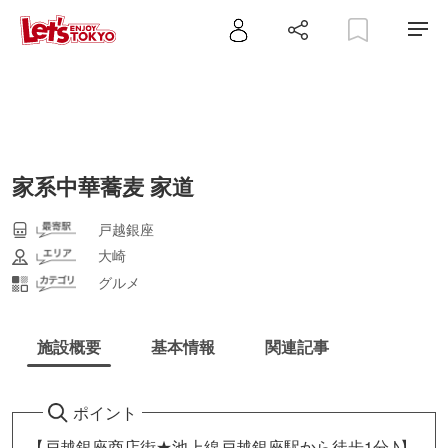
家系中華蕎麦 家道
戸越銀座
大崎
グルメ
施設概要
基本情報
関連記事
ポイント
【戸越銀座商店街★池上線戸越銀座駅から徒歩1分♪】