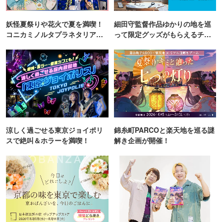
妖怪夏祭りや花火で夏を満喫！
細田守監督作品ゆかりの地を巡
コニカミノルタプラネタリア
って限定グッズがもらえるチャ
TOKYO
ンス！
涼しく過ごせる東京ジョイポリ
錦糸町PARCOと楽天地を巡る謎
スで絶叫＆ホラーを満喫！
解き企画が開催！