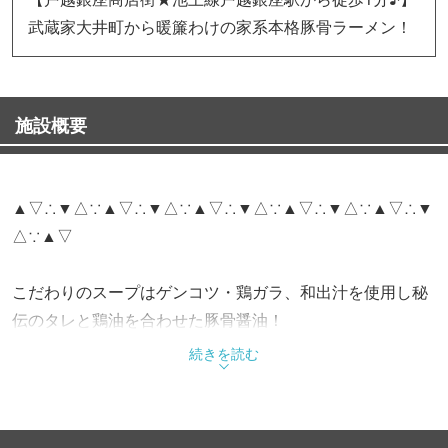
武蔵家大井町から暖簾わけの家系本格豚骨ラーメン！
施設概要
▲▽∴▼△∵▲▽∴▼△∵▲▽∴▼△∵▲▽∴▼△∵▲▽∴▼
△∵▲▽
こだわりのスープはゲンコツ・鶏ガラ、和出汁を使用し秘
伝のタレと鶏油を合わせた豚骨醤油！
麺は酒井製麺の中太ストレート麺を使用しており相性バッ
続きを読む
チリです！
お好みに合わせてスープの濃さ・麺の硬さ選べます♪