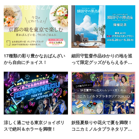
町PARCO・楽天地"を巡る！
17種類の彩り豊かなおばんざい
細田守監督作品ゆかりの地を巡
から自由にチョイス！
って限定グッズがもらえるチャ
ンス！
涼しく過ごせる東京ジョイポリ
妖怪夏祭りや花火で夏を満喫！
スで絶叫＆ホラーを満喫！
コニカミノルタプラネタリア
TOKYO