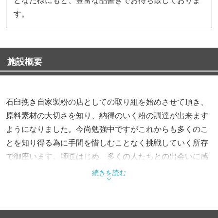
す。
施設概要
石臼挽き自家製粉の店としての取り組を始めさせて頂き、
原料素材の大切さを知り、納得のいく粉の調達が出来ます
ようになりました。今尚勉強中ですがこれからも多くのこ
とを知り得る為に手間を惜しむことなく挑戦していく所存
で御座います。師匠はじめ、多くの人たちとの出会いに感
謝し、美味しい物を作るために手を抜かない商品作り「体
続きを読む
にやさしい物を」という教えを大切に食材を吟味し手作り
でご提供させていただいております。