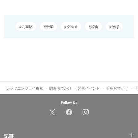
九重駅
千葉
グルメ
和食
そば
レッツエンジョイ東京
関東おでかけ
関東イベント
千葉おでかけ
千
Follow Us
記事