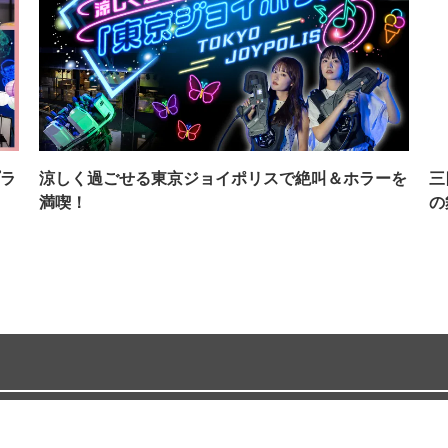
ラ
涼しく過ごせる東京ジョイポリスで絶叫＆ホラーを
三
満喫！
の