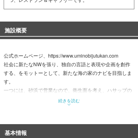
施設概要
公式ホームページ、https://www.uminobijutukan.com
社会に新たなNWを張り、独自の言語と表現や企画を創作
する、をモットーとして、新たな海の家のナビを目指しま
す。
一つには、砂浜で営業なので、衛生面を考え、ハサップの
取り入れ。
続きを読む
二つ目は、奇跡的に残った美しい自然保全を考え、テイク
アウト廃止。
三つ目は、大人の居場所として、ジャズや古物、芸術品販
基本情報
売。