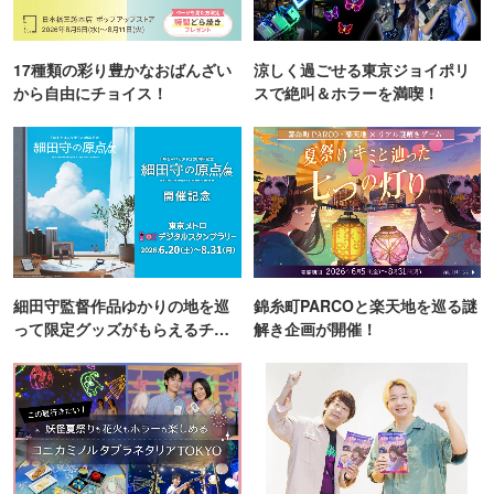
17種類の彩り豊かなおばんざい
涼しく過ごせる東京ジョイポリ
から自由にチョイス！
スで絶叫＆ホラーを満喫！
細田守監督作品ゆかりの地を巡
錦糸町PARCOと楽天地を巡る謎
って限定グッズがもらえるチャ
解き企画が開催！
ンス！