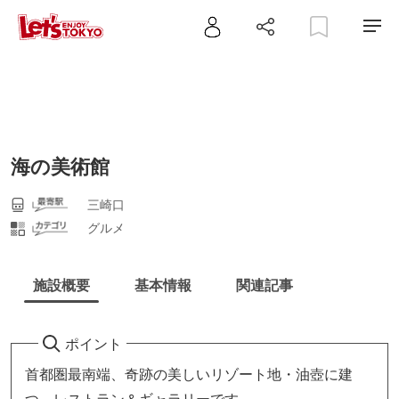
海の美術館
三崎口
グルメ
施設概要
基本情報
関連記事
ポイント
首都圏最南端、奇跡の美しいリゾート地・油壺に建
つ、レストラン＆ギャラリーです。