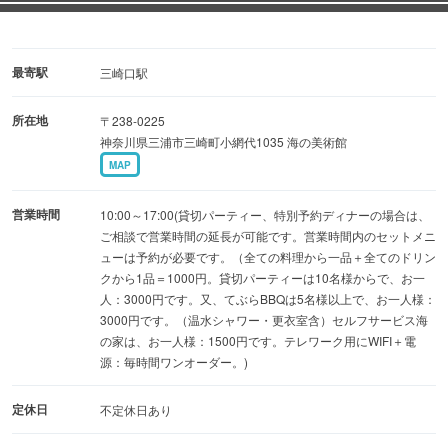
日々、社会（戦場）で戦っている戦士の休息所です。
最寄駅
三崎口駅
所在地
〒238-0225
神奈川県三浦市三崎町小網代1035 海の美術館
MAP
営業時間
10:00～17:00(貸切パーティー、特別予約ディナーの場合は、
ご相談で営業時間の延長が可能です。営業時間内のセットメニ
ューは予約が必要です。（全ての料理から一品＋全てのドリン
クから1品＝1000円。貸切パーティーは10名様からで、お一
人：3000円です。又、てぶらBBQは5名様以上で、お一人様：
3000円です。（温水シャワー・更衣室含）セルフサービス海
の家は、お一人様：1500円です。テレワーク用にWIFI＋電
源：毎時間ワンオーダー。)
定休日
不定休日あり