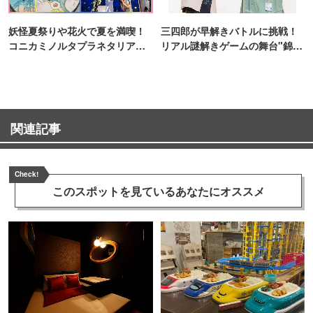
妖怪夏祭りや花火で夏を満喫！
三四郎が早解きバトルに挑戦！
コニカミノルタプラネタリア
リアル謎解きゲームの舞台"錦糸
TOKYO
町PARCO・楽天地"を巡る！
関連記事
Check!
このスポットを見ている
あなたにオススメ