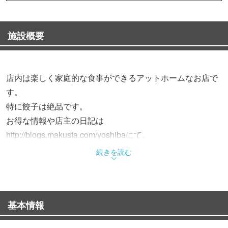
施設概要
店内は楽しく家庭的な食事ができるアットホームなお店で
す。
特に餃子は絶品です。
お得な情報や店主の日記は
http://blogs.makusta.com/yoshibaにて。
たくさんのご来店お待ちしております。
続きを読む
基本情報