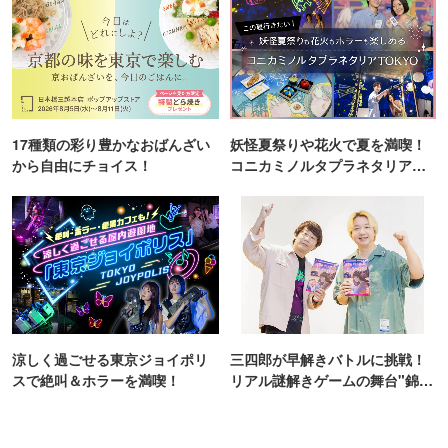
17種類の彩り豊かなおばんざい
妖怪夏祭りや花火で夏を満喫！
から自由にチョイス！
コニカミノルタプラネタリア
TOKYO
涼しく過ごせる東京ジョイポリ
三四郎が早解きバトルに挑戦！
スで絶叫＆ホラーを満喫！
リアル謎解きゲームの舞台"錦糸
町PARCO・楽天地"を巡る！