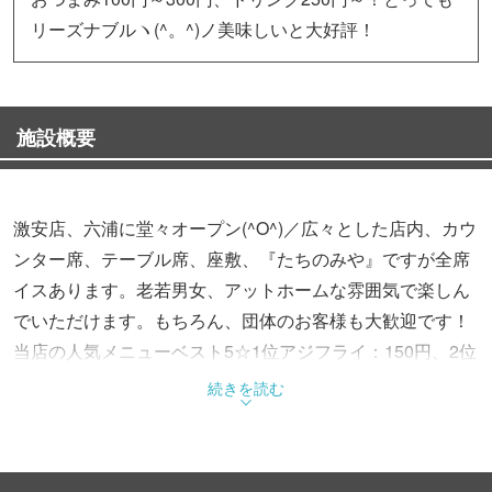
リーズナブルヽ(^。^)ノ美味しいと大好評！
施設概要
激安店、六浦に堂々オープン(^O^)／広々とした店内、カウ
ンター席、テーブル席、座敷、『たちのみや』ですが全席
イスあります。老若男女、アットホームな雰囲気で楽しん
でいただけます。もちろん、団体のお客様も大歓迎です！
当店の人気メニューベスト5☆1位アジフライ：150円、2位
モツ煮込：250円、3位ホルモン焼：300円、4位ピリ辛ウイ
続きを読む
ンナー：250円、5位馬刺し：300円 その他、美味しいメ
ニュー盛りだくさん！