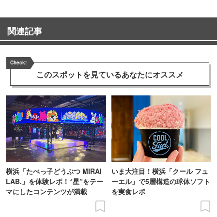
関連記事
Check!
このスポットを見ている
あなたにオススメ
横浜「たべっ子どうぶつ MIRAI
いま大注目！横浜「クール フュ
LAB.」を体験レポ！“星”をテー
ーエル」で5層構造の球体ソフト
マにしたコンテンツが満載
を実食レポ