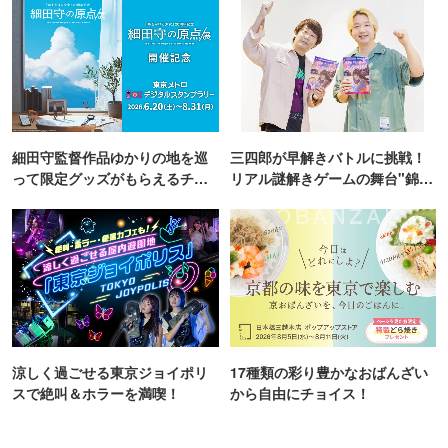
細田守監督作品ゆかりの地を巡
三四郎が早解きバトルに挑戦！
って限定グッズがもらえるチャ
リアル謎解きゲームの舞台"錦糸
ンス！
町PARCO・楽天地"を巡る！
涼しく過ごせる東京ジョイポリ
17種類の彩り豊かなおばんざい
スで絶叫＆ホラーを満喫！
から自由にチョイス！