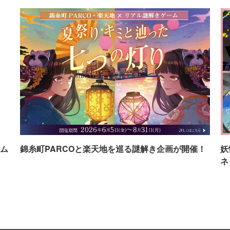
ム
錦糸町PARCOと楽天地を巡る謎解き企画が開催！
妖
ネ