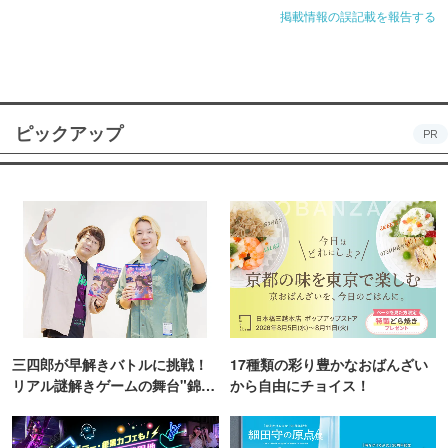
掲載情報の誤記載を報告する
ピックアップ
PR
三四郎が早解きバトルに挑戦！
17種類の彩り豊かなおばんざい
リアル謎解きゲームの舞台"錦糸
から自由にチョイス！
町PARCO・楽天地"を巡る！