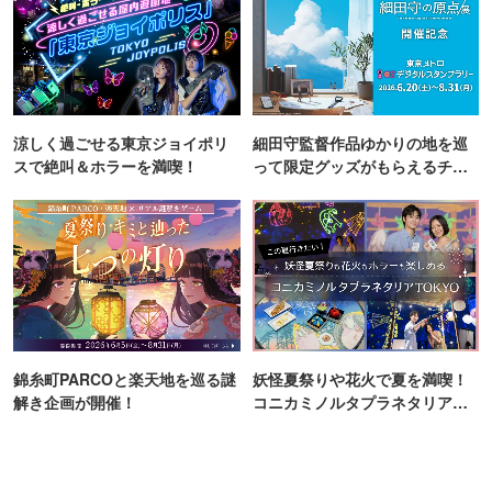
涼しく過ごせる東京ジョイポリ
細田守監督作品ゆかりの地を巡
スで絶叫＆ホラーを満喫！
って限定グッズがもらえるチャ
ンス！
錦糸町PARCOと楽天地を巡る謎
妖怪夏祭りや花火で夏を満喫！
解き企画が開催！
コニカミノルタプラネタリア
TOKYO