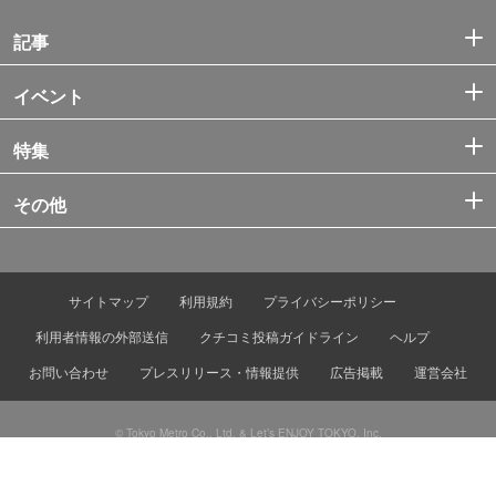
記事
イベント
特集
その他
サイトマップ
利用規約
プライバシーポリシー
利用者情報の外部送信
クチコミ投稿ガイドライン
ヘルプ
お問い合わせ
プレスリリース・情報提供
広告掲載
運営会社
© Tokyo Metro Co., Ltd. & Let’s ENJOY TOKYO, Inc.