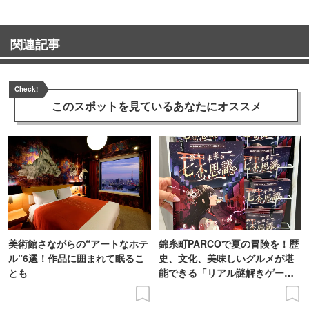
関連記事
Check!
このスポットを見ている
あなたにオススメ
美術館さながらの“アートなホテ
錦糸町PARCOで夏の冒険を！歴
ル”6選！作品に囲まれて眠るこ
史、文化、美味しいグルメが堪
とも
能できる「リアル謎解きゲー
ム」に挑戦