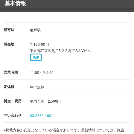
基本情報
ご来店毎にポイントがたまり50ポイントで500円の割
引！！
来店回数により最大で室料50％ＯＦＦ！！
最寄駅
亀戸駅
所在地
〒136-0071
東京都江東区亀戸5-2-2 亀戸B＆Vビル
MAP
営業時間
11:00～翌5:00
定休日
年中無休
料金・費用
平均予算 2,500円
問い合わせ
03-5836-4601
※掲載内容が変更となっている場合があります。最新情報については、施設・