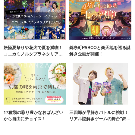
妖怪夏祭りや花火で夏を満喫！
錦糸町PARCOと楽天地を巡る謎
コニカミノルタプラネタリア
解き企画が開催！
TOKYO
17種類の彩り豊かなおばんざい
三四郎が早解きバトルに挑戦！
から自由にチョイス！
リアル謎解きゲームの舞台"錦糸
町PARCO・楽天地"を巡る！