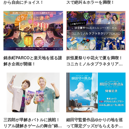
から自由にチョイス！
スで絶叫＆ホラーを満喫！
錦糸町PARCOと楽天地を巡る謎
妖怪夏祭りや花火で夏を満喫！
解き企画が開催！
コニカミノルタプラネタリア
TOKYO
三四郎が早解きバトルに挑戦！
細田守監督作品ゆかりの地を巡
リアル謎解きゲームの舞台"錦糸
って限定グッズがもらえるチャ