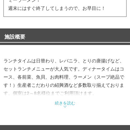
週末にはすぐ終了してしまうので、お早目に！
施設概要
ランチタイムは日替わり、レバニラ、とりの唐揚げなど、
セットランチメニューが大人気です。ディナータイムはコ
ース、各前菜、魚貝、お肉料理、ラーメン（スープ絶品で
す！）生産者こだわりの紹興酒など多数取り揃えておりま
す。個室は2～8名様位までご利用頂けます。
住宅街の中にあり地域密着型のアットホームなお店です。
続きを読む
小さいお子様づれや各ご宴会などにどうぞ☆
15名様位より貸切りも承っております。
心よりお待ちしております