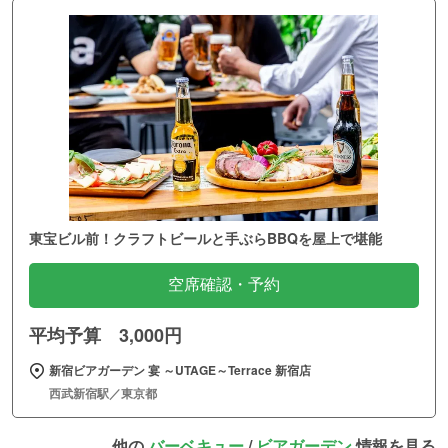
東宝ビル前！クラフトビールと手ぶらBBQを屋上で堪能
空席確認・予約
平均予算 3,000円
新宿ビアガーデン 宴 ～UTAGE～Terrace 新宿店
西武新宿駅／東京都
他の
バーベキュー
/
ビアガーデン
情報を見る