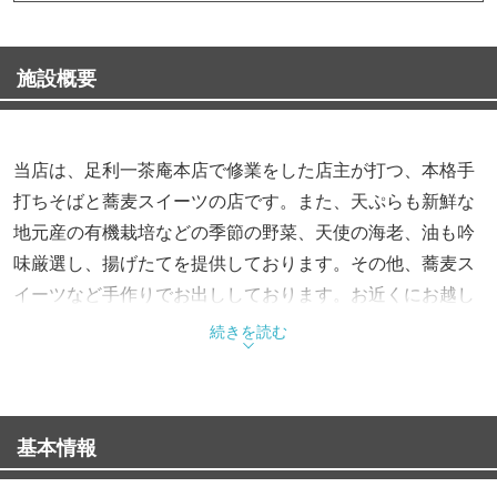
施設概要
当店は、足利一茶庵本店で修業をした店主が打つ、本格手
打ちそばと蕎麦スイーツの店です。また、天ぷらも新鮮な
地元産の有機栽培などの季節の野菜、天使の海老、油も吟
味厳選し、揚げたてを提供しております。その他、蕎麦ス
イーツなど手作りでお出ししております。お近くにお越し
の際は是非お越し下さい。蕎麦スイーツなど最新情報は、
続きを読む
HPにてお知らせしておりますのでそちらもご覧下さい。
http://soba-yuukyou.sakura.ne.jp
基本情報