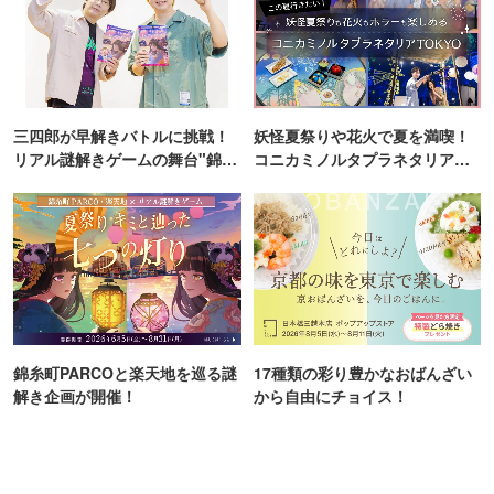
三四郎が早解きバトルに挑戦！
妖怪夏祭りや花火で夏を満喫！
リアル謎解きゲームの舞台"錦糸
コニカミノルタプラネタリア
町PARCO・楽天地"を巡る！
TOKYO
錦糸町PARCOと楽天地を巡る謎
17種類の彩り豊かなおばんざい
解き企画が開催！
から自由にチョイス！