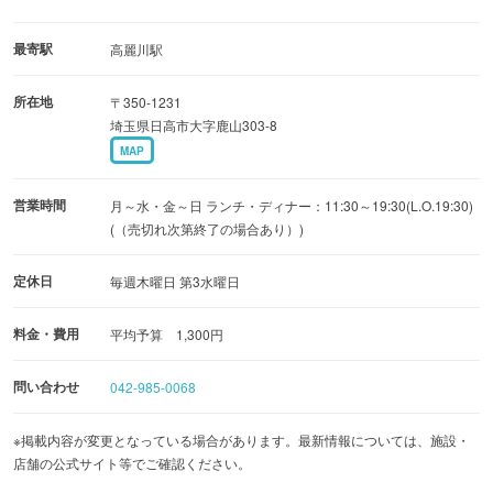
最寄駅
高麗川駅
所在地
〒350-1231
埼玉県日高市大字鹿山303-8
MAP
営業時間
月～水・金～日 ランチ・ディナー：11:30～19:30(L.O.19:30)
(（売切れ次第終了の場合あり）)
定休日
毎週木曜日 第3水曜日
料金・費用
平均予算 1,300円
問い合わせ
042-985-0068
※掲載内容が変更となっている場合があります。最新情報については、施設・
店舗の公式サイト等でご確認ください。