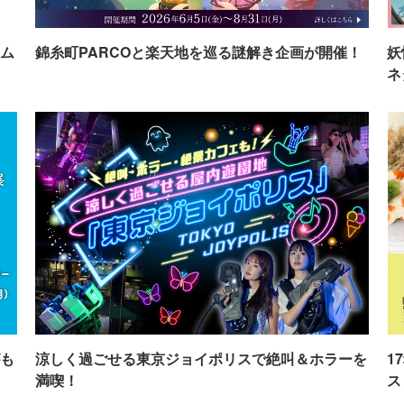
ム
錦糸町PARCOと楽天地を巡る謎解き企画が開催！
妖
ネ
も
涼しく過ごせる東京ジョイポリスで絶叫＆ホラーを
1
満喫！
ス