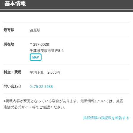
基本情報
昔ながらのナポリタン ￥８００
和牛のタタキ ￥９５０
ステーキ丼 ￥１０００
最寄駅
茂原駅
所在地
〒297-0028
千葉県茂原市道表8-4
MAP
料金・費用
平均予算 2,500円
問い合わせ
0475-22-3588
※掲載内容が変更となっている場合があります。最新情報については、施設・
店舗の公式サイト等でご確認ください。
掲載情報の誤記載を報告する