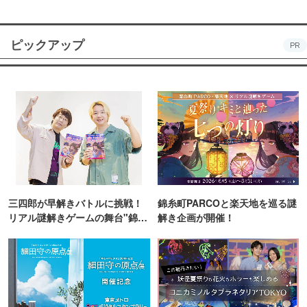
ピックアップ
PR
三四郎が早解きバトルに挑戦！
錦糸町PARCOと楽天地を巡る謎
リアル謎解きゲームの舞台"錦糸
解き企画が開催！
町PARCO・楽天地"を巡る！