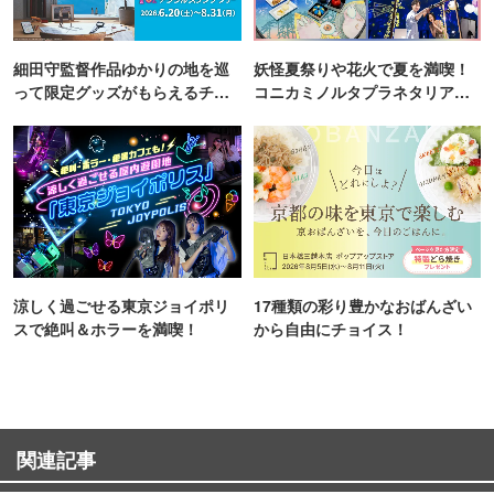
細田守監督作品ゆかりの地を巡
妖怪夏祭りや花火で夏を満喫！
って限定グッズがもらえるチャ
コニカミノルタプラネタリア
ンス！
TOKYO
涼しく過ごせる東京ジョイポリ
17種類の彩り豊かなおばんざい
スで絶叫＆ホラーを満喫！
から自由にチョイス！
関連記事