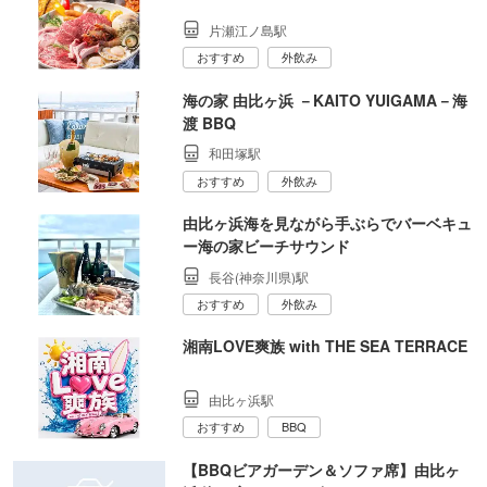
片瀬江ノ島駅
おすすめ
外飲み
海の家 由比ヶ浜 －KAITO YUIGAMA－海
渡 BBQ
和田塚駅
おすすめ
外飲み
由比ヶ浜海を見ながら手ぶらでバーベキュ
ー海の家ビーチサウンド
長谷(神奈川県)駅
おすすめ
外飲み
湘南LOVE爽族 with THE SEA TERRACE
由比ヶ浜駅
おすすめ
BBQ
【BBQビアガーデン＆ソファ席】由比ヶ