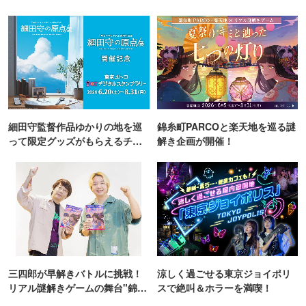
TOKYO
細田守監督作品ゆかりの地を巡
錦糸町PARCOと楽天地を巡る謎
って限定グッズがもらえるチャ
解き企画が開催！
ンス！
三四郎が早解きバトルに挑戦！
涼しく過ごせる東京ジョイポリ
リアル謎解きゲームの舞台"錦糸
スで絶叫＆ホラーを満喫！
町PARCO・楽天地"を巡る！