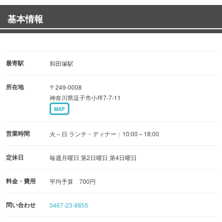
しょうゆベースの和風味がベースとなっています。
基本情報
他にも寒天やあんみつ、ところてんなど甘味も用意してい
ます。
★第一・第三水曜日限定のお持ち帰りメニュー★
最寄駅
和田塚駅
・お赤飯やお稲荷さん
所在地
〒249-0008
・季節限定のごはん(一例：サザエ・新ショウガ)など
神奈川県逗子市小坪7-7-11
※数に限りがございます※
MAP
【ぐるなびお食事券取扱店】
営業時間
火～日 ランチ・ディナー：10:00～18:00
定休日
毎週月曜日 第2日曜日 第4日曜日
料金・費用
平均予算 700円
問い合わせ
0467-23-8855