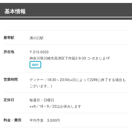
の席もあり、
基本情報
気軽にお一人で来られるも良し、飲み会などに利用しても
らうにもよし、気の合う仲間と語らいながら飲むのもよ
し。
最寄駅
溝の口駅
是非、立ち寄って頂きたい一軒だ。
所在地
〒213-0033
神奈川県川崎市高津区下作延2-9-33 コ-ポきじま1F
MAP
営業時間
ディナー：18:30～23:00(※日によって22時に終了する場合も
ございます。)
定休日
毎週月・日曜日
※※9／18～9／22はお休みします
料金・費用
平均予算 3,000円