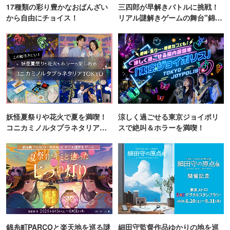
17種類の彩り豊かなおばんざい
三四郎が早解きバトルに挑戦！
から自由にチョイス！
リアル謎解きゲームの舞台"錦糸
町PARCO・楽天地"を巡る！
妖怪夏祭りや花火で夏を満喫！
涼しく過ごせる東京ジョイポリ
コニカミノルタプラネタリア
スで絶叫＆ホラーを満喫！
TOKYO
錦糸町PARCOと楽天地を巡る謎
細田守監督作品ゆかりの地を巡