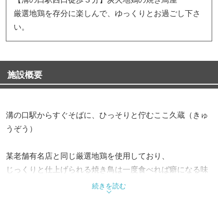
厳選地鶏を存分に楽しんで、ゆっくりとお過ごし下さ
い。
施設概要
溝の口駅からすぐそばに、ひっそりと佇むここ久蔵（きゅ
うぞう）
某老舗有名店と同じ厳選地鶏を使用しており、
じっくりと仕上げられる焼き鳥は一度食べれば癖になる味
わい。
続きを読む
店内は、親しみ溢れるカウンター席と、半個室で掘り炬燵