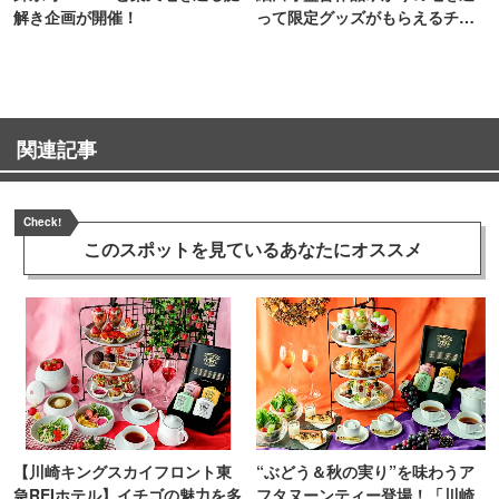
解き企画が開催！
って限定グッズがもらえるチャ
ンス！
関連記事
Check!
このスポットを見ている
あなたにオススメ
【川崎キングスカイフロント東
“ぶどう＆秋の実り”を味わうア
急REIホテル】イチゴの魅力を多
フタヌーンティー登場！「川崎