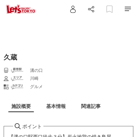
久蔵
溝の口
川崎
グルメ
施設概要
基本情報
関連記事
ポイント
【溝の口駅西口徒歩３分】炭火地鶏の焼き鳥屋