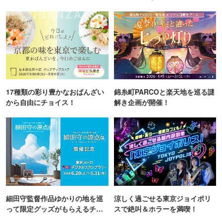
TOKYO
町PARCO・楽天地"を巡る！
17種類の彩り豊かなおばんざい
錦糸町PARCOと楽天地を巡る謎
から自由にチョイス！
解き企画が開催！
細田守監督作品ゆかりの地を巡
涼しく過ごせる東京ジョイポリ
って限定グッズがもらえるチャ
スで絶叫＆ホラーを満喫！
ンス！