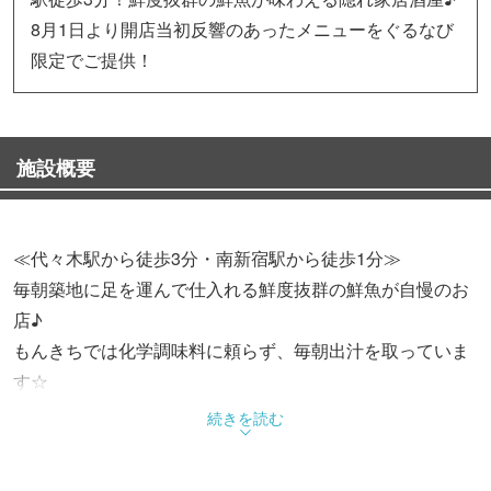
8月1日より開店当初反響のあったメニューをぐるなび
限定でご提供！
施設概要
≪代々木駅から徒歩3分・南新宿駅から徒歩1分≫
毎朝築地に足を運んで仕入れる鮮度抜群の鮮魚が自慢のお
店♪
もんきちでは化学調味料に頼らず、毎朝出汁を取っていま
す☆
全国各地の地酒も取り揃えております！お気に入りのお酒
続きを読む
が見つかるかも？