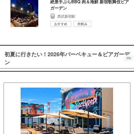
絶景手ぶらBBQ 肉＆海鮮 新宿歌舞伎ビア
ガーデン
西武新宿駅
おすすめ
外飲み
初夏に行きたい！2026年バーベキュー＆ビアガーデ
PR
ン