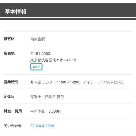
◆8月1日より【ぐるなび限定】もんきち復刻版コース（飲
基本情報
み放題つき）4,500円始まります！！
≪ランチ営業やってます！≫
ランチは毎日日替わりをご用意♪
最寄駅
南新宿駅
800円（税抜）でお召し上がり頂けます！！
所在地
〒151-0053
東京都渋谷区代々木1-42-13
MAP
営業時間
月～金 ランチ：11:00～14:00、ディナー：17:30～23:00
定休日
毎週土・日曜日 祝日
料金・費用
平均予算 3,500円
問い合わせ
03-6304-2020