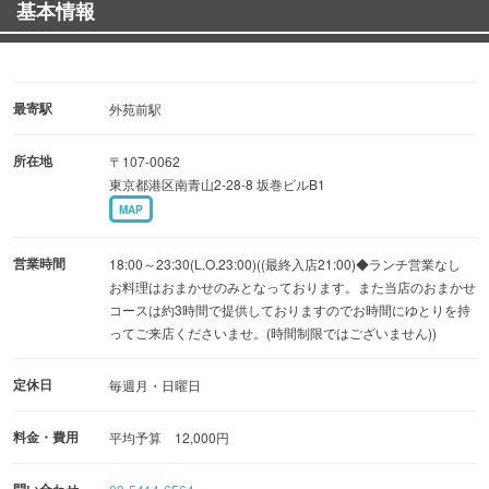
基本情報
け、女性同士のお客様も多くご利用いただいております。
抑えられた照明の中、旬の味覚を味わいながらゆったりと
したひと時をお過ごしください。
最寄駅
外苑前駅
所在地
〒107-0062
東京都港区南青山2-28-8 坂巻ビルB1
MAP
営業時間
18:00～23:30(L.O.23:00)((最終入店21:00)◆ランチ営業なし
お料理はおまかせのみとなっております。また当店のおまかせ
コースは約3時間で提供しておりますのでお時間にゆとりを持
ってご来店くださいませ。(時間制限ではございません))
定休日
毎週月・日曜日
料金・費用
平均予算 12,000円