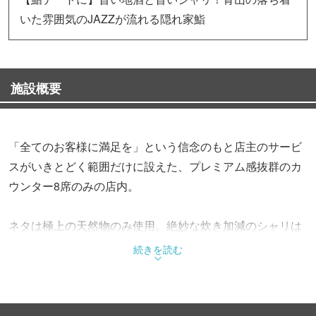
いた雰囲気のJAZZが流れる隠れ家鮨
施設概要
「全てのお客様に満足を」という信念のもと店主のサービ
スがいきとどく範囲だけに設えた、プレミアム感抜群のカ
ウンター8席のみの店内。
ネタは極上の天然物のみ使用。絶妙な炊き加減のシャリは
江戸前鮨ならではの赤酢を使いネタの旨味を引き立ててい
続きを読む
ます。
大人のデート、誕生日、記念日、友人と等幅広くご利用頂