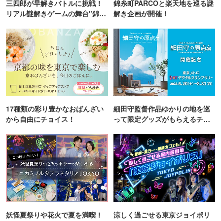
三四郎が早解きバトルに挑戦！
錦糸町PARCOと楽天地を巡る謎
リアル謎解きゲームの舞台"錦糸
解き企画が開催！
町PARCO・楽天地"を巡る！
17種類の彩り豊かなおばんざい
細田守監督作品ゆかりの地を巡
から自由にチョイス！
って限定グッズがもらえるチャ
ンス！
妖怪夏祭りや花火で夏を満喫！
涼しく過ごせる東京ジョイポリ