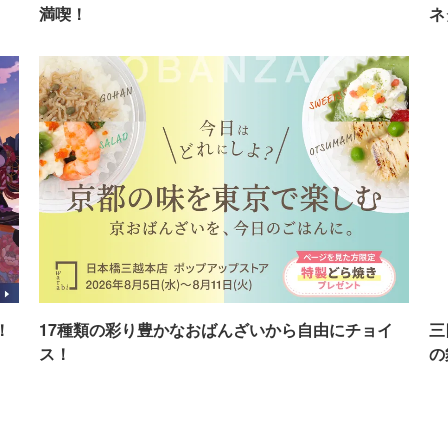
満喫！
ネ
！
17種類の彩り豊かなおばんざいから自由にチョイ
三
ス！
の