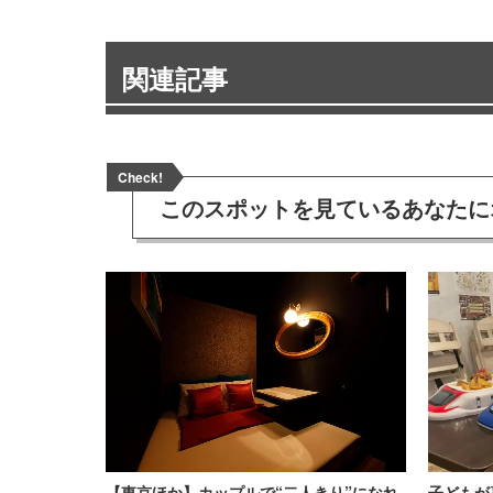
関連記事
Check!
このスポットを見ている
あなたに
【東京ほか】カップルで“二人きり”になれ
子どもが