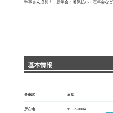
幹事さん必見！ 新年会・暑気払い・忘年会など
基本情報
最寄駅
蕨駅
所在地
〒335-0004