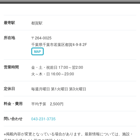
お子様連れも大歓迎です！
奥座敷にはテレビ有り！スポーツ観戦、DVD鑑賞もできま
最寄駅
都賀駅
す♪
所在地
〒264-0025
wiiもご用意しております！！
千葉県千葉市若葉区都賀4-9-8 2F
MAP
営業時間
金・土・祝前日 17:00～翌2:00
火～木・日 16:00～23:00
定休日
毎週月曜日 第1火曜日 第3火曜日
料金・費用
平均予算 2,500円
問い合わせ
043-231-3735
※掲載内容が変更となっている場合があります。最新情報については、施設・