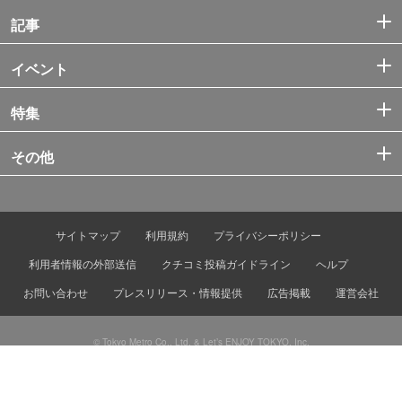
記事
イベント
特集
その他
サイトマップ
利用規約
プライバシーポリシー
利用者情報の外部送信
クチコミ投稿ガイドライン
ヘルプ
お問い合わせ
プレスリリース・情報提供
広告掲載
運営会社
© Tokyo Metro Co., Ltd. & Let’s ENJOY TOKYO, Inc.