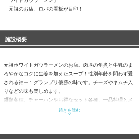
元祖のお店。ロバの看板が目印！
施設概要
元祖ホワイトガウラーメンのお店。肉厚の角煮と牛乳のま
ろやかなコクに生姜を加えたスープ！性別年齢を問わず愛
される袖ー１グランプリ優勝の味です。チーズやキムチ入
りなどの味も楽しめます。
麺類各種、チャーハンやお得なセット各種、一品料理とメ
ニューもバラエティで豊富に御用意。
続きを読む
「ロバのラーメン屋」の愛称で親しまれています。