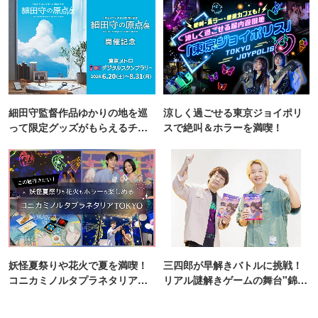
細田守監督作品ゆかりの地を巡
涼しく過ごせる東京ジョイポリ
って限定グッズがもらえるチャ
スで絶叫＆ホラーを満喫！
ンス！
妖怪夏祭りや花火で夏を満喫！
三四郎が早解きバトルに挑戦！
コニカミノルタプラネタリア
リアル謎解きゲームの舞台"錦糸
TOKYO
町PARCO・楽天地"を巡る！