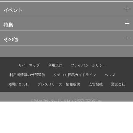
イベント
特集
その他
サイトマップ
利用規約
プライバシーポリシー
利用者情報の外部送信
クチコミ投稿ガイドライン
ヘルプ
お問い合わせ
プレスリリース・情報提供
広告掲載
運営会社
© Tokyo Metro Co., Ltd. & Let’s ENJOY TOKYO, Inc.