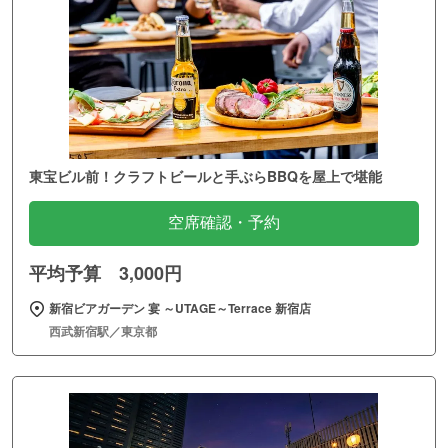
東宝ビル前！クラフトビールと手ぶらBBQを屋上で堪能
空席確認・予約
平均予算 3,000円
新宿ビアガーデン 宴 ～UTAGE～Terrace 新宿店
西武新宿駅／東京都