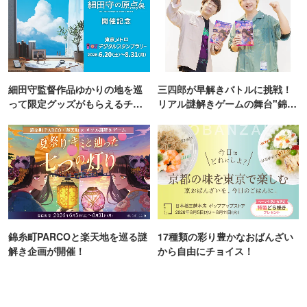
細田守監督作品ゆかりの地を巡
三四郎が早解きバトルに挑戦！
って限定グッズがもらえるチャ
リアル謎解きゲームの舞台"錦糸
ンス！
町PARCO・楽天地"を巡る！
錦糸町PARCOと楽天地を巡る謎
17種類の彩り豊かなおばんざい
解き企画が開催！
から自由にチョイス！