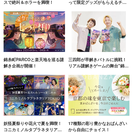
スで絶叫＆ホラーを満喫！
って限定グッズがもらえるチャ
ンス！
錦糸町PARCOと楽天地を巡る謎
三四郎が早解きバトルに挑戦！
解き企画が開催！
リアル謎解きゲームの舞台"錦糸
町PARCO・楽天地"を巡る！
妖怪夏祭りや花火で夏を満喫！
17種類の彩り豊かなおばんざい
コニカミノルタプラネタリア
から自由にチョイス！