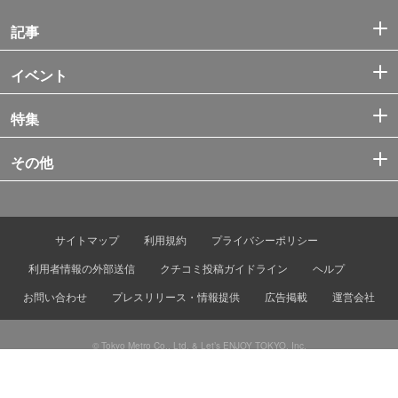
記事
イベント
特集
その他
サイトマップ
利用規約
プライバシーポリシー
利用者情報の外部送信
クチコミ投稿ガイドライン
ヘルプ
お問い合わせ
プレスリリース・情報提供
広告掲載
運営会社
© Tokyo Metro Co., Ltd. & Let’s ENJOY TOKYO, Inc.