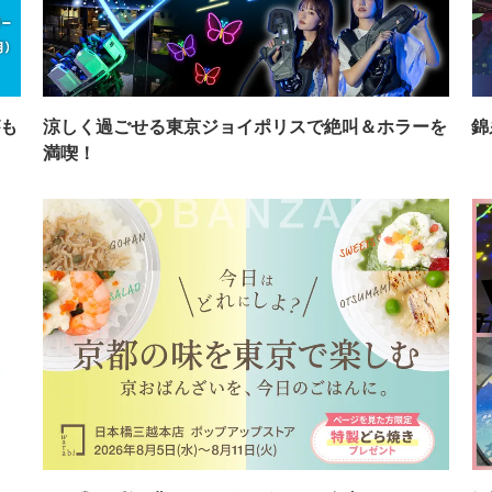
も
涼しく過ごせる東京ジョイポリスで絶叫＆ホラーを
錦
満喫！