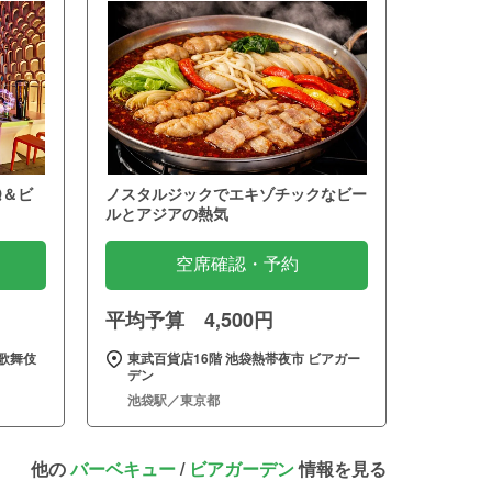
Q＆ビ
ノスタルジックでエキゾチックなビー
ルとアジアの熱気
空席確認・予約
平均予算 4,500円
歌舞伎
東武百貨店16階 池袋熱帯夜市 ビアガー
デン
池袋駅／東京都
他の
バーベキュー
/
ビアガーデン
情報を見る