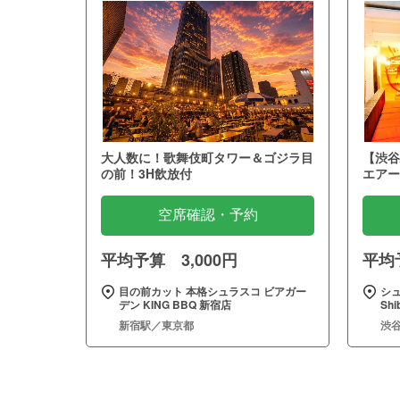
大人数に！歌舞伎町タワー＆ゴジラ目
【渋谷
の前！3H飲放付
エアー
空席確認・予約
平均予算 3,000円
平均予
目の前カット 本格シュラスコ ビアガー
シュ
デン KING BBQ 新宿店
Sh
新宿駅／東京都
渋