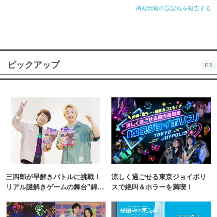
掲載情報の誤記載を報告する
ピックアップ
PR
三四郎が早解きバトルに挑戦！
涼しく過ごせる東京ジョイポリ
リアル謎解きゲームの舞台"錦糸
スで絶叫＆ホラーを満喫！
町PARCO・楽天地"を巡る！