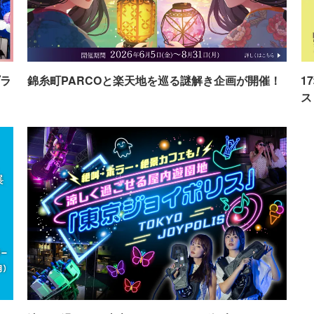
ラ
錦糸町PARCOと楽天地を巡る謎解き企画が開催！
1
ス