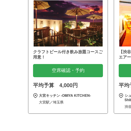
クラフトビール付き飲み放題コースご
【渋谷
用意！
エアー
空席確認・予約
平均予算 4,000円
平均予
大宮キッチン ‐OMIYA KITCHEN‐
シュ
Sh
大宮駅／埼玉県
渋