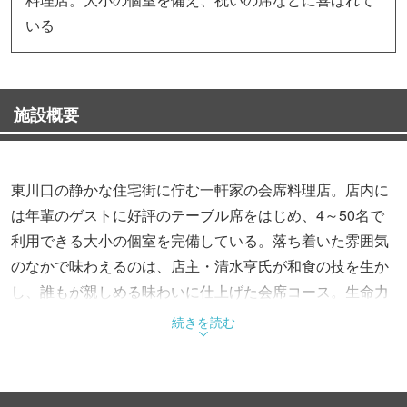
いる
施設概要
東川口の静かな住宅街に佇む一軒家の会席料理店。店内に
は年輩のゲストに好評のテーブル席をはじめ、4～50名で
利用できる大小の個室を完備している。落ち着いた雰囲気
のなかで味わえるのは、店主・清水亨氏が和食の技を生か
し、誰もが親しめる味わいに仕上げた会席コース。生命力
に満ちた大ぶりの本マグロなど、季節ごとに厳選された食
続きを読む
材に魅了される。家族や友人らが集う特別な日を印象的に
彩る、美しい盛り付けも好評だ。