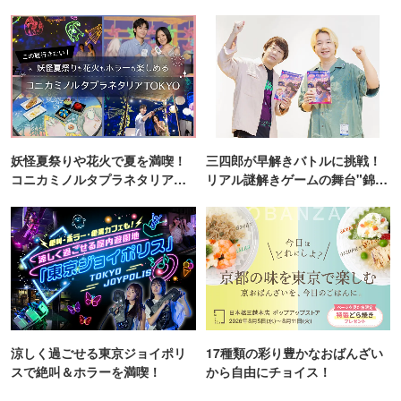
ンス！
妖怪夏祭りや花火で夏を満喫！
三四郎が早解きバトルに挑戦！
コニカミノルタプラネタリア
リアル謎解きゲームの舞台"錦糸
TOKYO
町PARCO・楽天地"を巡る！
涼しく過ごせる東京ジョイポリ
17種類の彩り豊かなおばんざい
スで絶叫＆ホラーを満喫！
から自由にチョイス！