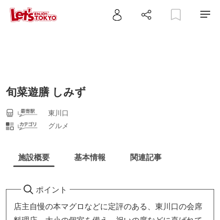
旬菜遊膳 しみず
東川口
グルメ
施設概要
基本情報
関連記事
ポイント
店主自慢の本マグロなどに定評のある、東川口の会席
料理店。大小の個室を備え、祝いの席などに喜ばれて