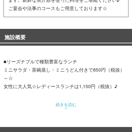
ご宴会や法事のコースもご用意しております☆
施設概要
■リーズナブルで種類豊富なランチ
ミニサラダ・茶碗蒸し・ミニうどん付きで850円（税抜）
～☆
女性に大人気☆レディースランチは1,150円（税抜）♪
■宴会・法事や慶事に
続きを読む
☆3,140円（税込）コース☆ お刺身・焼き物・揚げ物・茶
碗蒸し・肉料理・ミニうどん・にぎり鮨・フルーツ
☆3,630円（税込）コース☆ お刺身・焼き物・揚げ物・茶