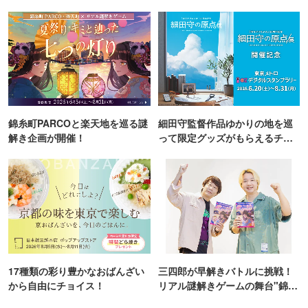
TOKYO
錦糸町PARCOと楽天地を巡る謎
細田守監督作品ゆかりの地を巡
解き企画が開催！
って限定グッズがもらえるチャ
ンス！
17種類の彩り豊かなおばんざい
三四郎が早解きバトルに挑戦！
から自由にチョイス！
リアル謎解きゲームの舞台"錦糸
町PARCO・楽天地"を巡る！