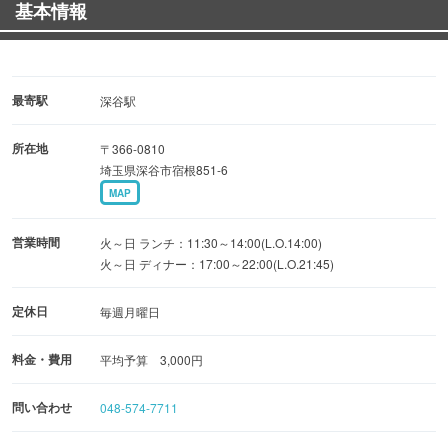
基本情報
碗蒸し・肉料理・一品料理・ミニうどん・にぎり鮨・デザ
ート
☆4,120円（税込）コース☆ 先付け・お刺身・焼き物・揚
げ物・茶碗蒸し・肉料理・一品料理・ミニうどん・にぎり
最寄駅
深谷駅
鮨・デザート
所在地
〒366-0810
＋1,600円（税込）で二時間飲み放題にできます♪
埼玉県深谷市宿根851-6
無料送迎やご予算に応じたコースもご用意できますので、
MAP
お気軽にご相談ください♪
営業時間
火～日 ランチ：11:30～14:00(L.O.14:00)
火～日 ディナー：17:00～22:00(L.O.21:45)
定休日
毎週月曜日
料金・費用
平均予算 3,000円
問い合わせ
048-574-7711