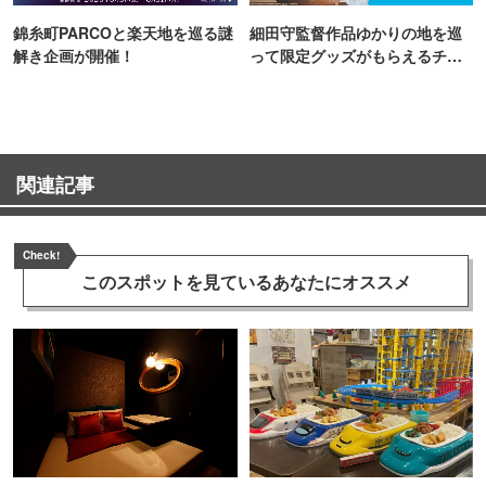
錦糸町PARCOと楽天地を巡る謎
細田守監督作品ゆかりの地を巡
解き企画が開催！
って限定グッズがもらえるチャ
ンス！
関連記事
Check!
このスポットを見ている
あなたにオススメ