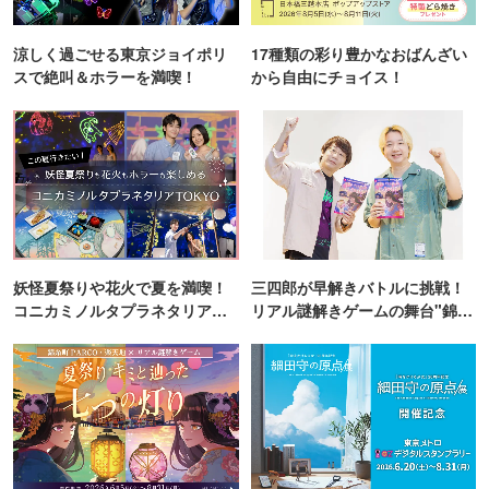
涼しく過ごせる東京ジョイポリ
17種類の彩り豊かなおばんざい
スで絶叫＆ホラーを満喫！
から自由にチョイス！
妖怪夏祭りや花火で夏を満喫！
三四郎が早解きバトルに挑戦！
コニカミノルタプラネタリア
リアル謎解きゲームの舞台"錦糸
TOKYO
町PARCO・楽天地"を巡る！