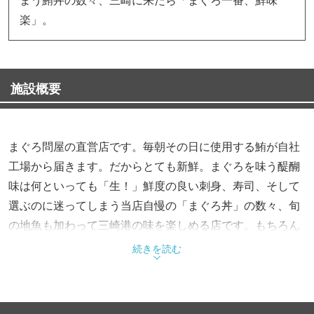
楽」。
施設概要
まぐろ問屋の直営店です。毎朝その日に使用する鮪が自社
工場から届きます。だからとても新鮮。まぐろを味う醍醐
味は何といっても「生！」鮮度の良い刺身、寿司、そして
選ぶのに迷ってしまう当店自慢の「まぐろ丼」の数々、旬
の地魚も加わって三崎港の味を楽しめる店です。もちろん
まぐろの珍味、スペアリブやカマ焼・まぐろ料理もご用意
続きを読む
してお待しております。