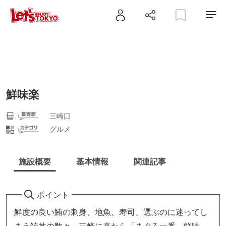
鮮味楽
三崎口
グルメ
施設概要
基本情報
関連記事
ポイント
鮮度の良い鮪の刺身、地魚、寿司、選ぶのに迷ってし
まう鮪丼の数々、三崎に来たら「まぐろ一番、鮮味