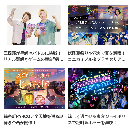
ンス！
三四郎が早解きバトルに挑戦！
妖怪夏祭りや花火で夏を満喫！
リアル謎解きゲームの舞台"錦糸
コニカミノルタプラネタリア
町PARCO・楽天地"を巡る！
TOKYO
錦糸町PARCOと楽天地を巡る謎
涼しく過ごせる東京ジョイポリ
解き企画が開催！
スで絶叫＆ホラーを満喫！