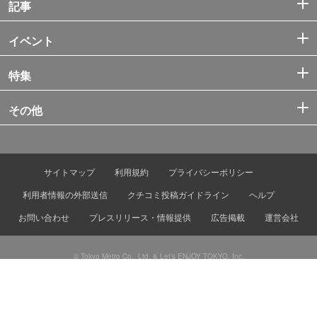
記事
イベント
特集
その他
サイトマップ
利用規約
プライバシーポリシー
利用者情報の外部送信
クチコミ投稿ガイドライン
ヘルプ
お問い合わせ
プレスリリース・情報提供
広告掲載
運営会社
© Tokyo Metro Co., Ltd. & Let’s ENJOY TOKYO, Inc.