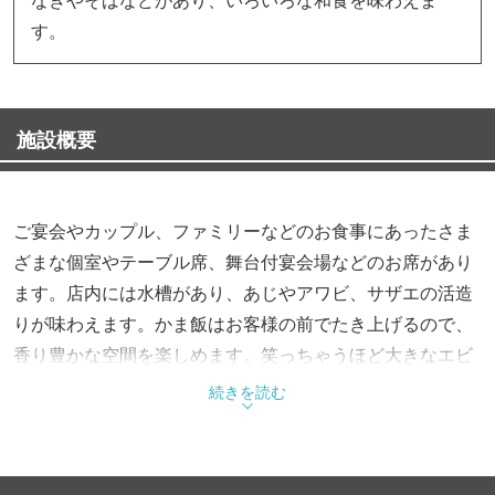
す。
施設概要
ご宴会やカップル、ファミリーなどのお食事にあったさま
ざまな個室やテーブル席、舞台付宴会場などのお席があり
ます。店内には水槽があり、あじやアワビ、サザエの活造
りが味わえます。かま飯はお客様の前でたき上げるので、
香り豊かな空間を楽しめます。笑っちゃうほど大きなエビ
を揚げたジャンボエビ天丼は驚きの大きさです。ズワイガ
続きを読む
ニの刺身やステーキなど7種類のカニ料理がつくカニコー
ス利久（3,129円）はお得です。