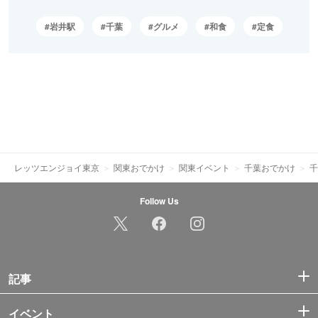
岩井駅
千葉
グルメ
和食
定食
レッツエンジョイ東京
関東おでかけ
関東イベント
千葉おでかけ
千
Follow Us
記事
イベント