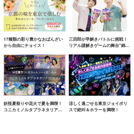
17種類の彩り豊かなおばんざい
三四郎が早解きバトルに挑戦！
から自由にチョイス！
リアル謎解きゲームの舞台"錦糸
町PARCO・楽天地"を巡る！
妖怪夏祭りや花火で夏を満喫！
涼しく過ごせる東京ジョイポリ
コニカミノルタプラネタリア
スで絶叫＆ホラーを満喫！
TOKYO