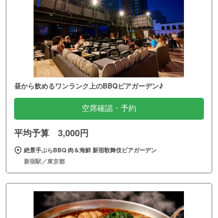
昼から飲めるワンランク上のBBQビアガーデン♪
空席確認・予約
平均予算 3,000円
絶景手ぶらBBQ 肉＆海鮮 新宿歌舞伎ビアガーデン
新宿駅／東京都