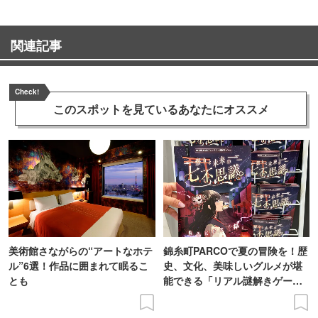
関連記事
Check!
このスポットを見ている
あなたにオススメ
美術館さながらの“アートなホテ
錦糸町PARCOで夏の冒険を！歴
ル”6選！作品に囲まれて眠るこ
史、文化、美味しいグルメが堪
とも
能できる「リアル謎解きゲー
ム」に挑戦