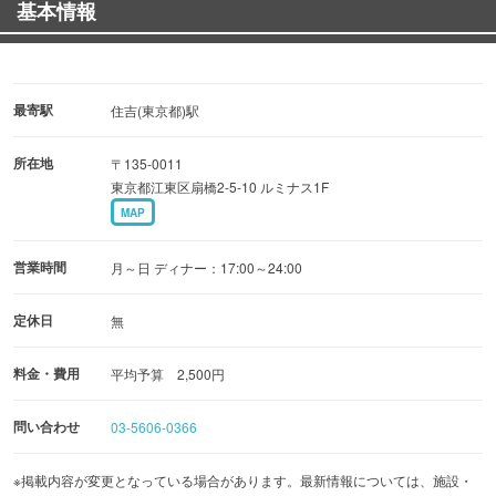
基本情報
【こだわりとお酒】その日によって変わるお勧めのメニュ
ーや季節限定のお料理やお酒まで…
最寄駅
住吉(東京都)駅
所在地
〒135-0011
東京都江東区扇橋2-5-10 ルミナス1F
MAP
営業時間
月～日 ディナー：17:00～24:00
定休日
無
料金・費用
平均予算 2,500円
問い合わせ
03-5606-0366
※掲載内容が変更となっている場合があります。最新情報については、施設・