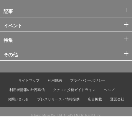
記事
イベント
特集
その他
サイトマップ
利用規約
プライバシーポリシー
利用者情報の外部送信
クチコミ投稿ガイドライン
ヘルプ
お問い合わせ
プレスリリース・情報提供
広告掲載
運営会社
© Tokyo Metro Co., Ltd. & Let’s ENJOY TOKYO, Inc.