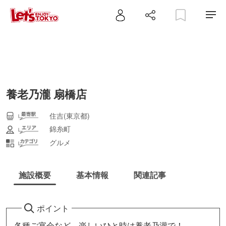
養老乃瀧 扇橋店
住吉(東京都)
錦糸町
グルメ
施設概要
基本情報
関連記事
ポイント
各種ご宴会など、楽しいひと時は養老乃瀧で！