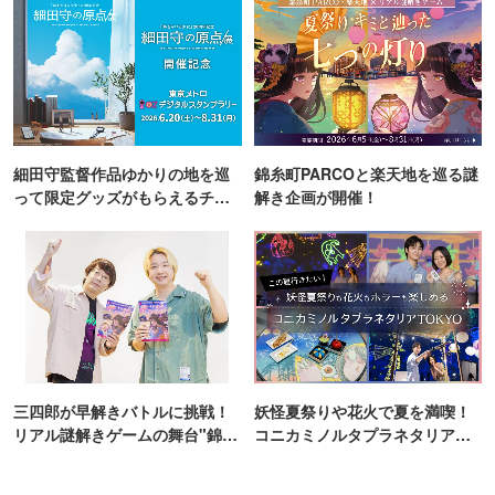
細田守監督作品ゆかりの地を巡
錦糸町PARCOと楽天地を巡る謎
って限定グッズがもらえるチャ
解き企画が開催！
ンス！
三四郎が早解きバトルに挑戦！
妖怪夏祭りや花火で夏を満喫！
リアル謎解きゲームの舞台"錦糸
コニカミノルタプラネタリア
町PARCO・楽天地"を巡る！
TOKYO