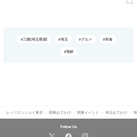
三郷(埼玉県)駅
埼玉
グルメ
和食
海鮮
レッツエンジョイ東京
関東おでかけ
関東イベント
埼玉おでかけ
埼
Follow Us