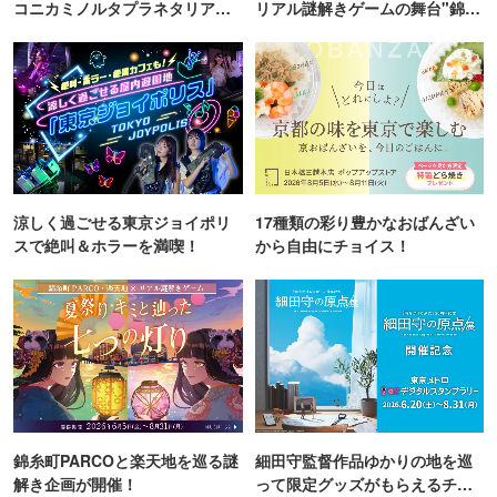
コニカミノルタプラネタリア
リアル謎解きゲームの舞台"錦糸
TOKYO
町PARCO・楽天地"を巡る！
涼しく過ごせる東京ジョイポリ
17種類の彩り豊かなおばんざい
スで絶叫＆ホラーを満喫！
から自由にチョイス！
錦糸町PARCOと楽天地を巡る謎
細田守監督作品ゆかりの地を巡
解き企画が開催！
って限定グッズがもらえるチャ