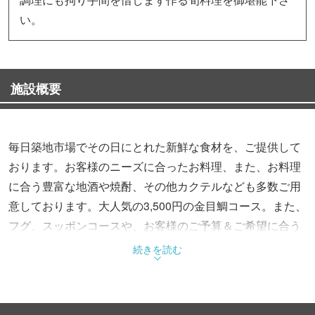
い。
施設概要
毎日築地市場でその日にとれた新鮮な食材を、ご提供して
おります。お客様のニーズに合ったお料理、また、お料理
に合う豊富な地酒や焼酎、その他カクテルなども多数ご用
意しております。大人気の3,500円の金目鯛コース。また、
フグ、スッポンコースや、お客様のご予算＆ご希望に合う
コースもご用意致します。当店では、小さいお子様を含め
続きを読む
たご家族から、宴会まで、幅広くご利用できます。ぜひ、
お気軽にご来店下さい。