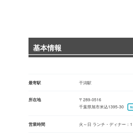
基本情報
最寄駅
干潟駅
所在地
〒289-0516
千葉県旭市米込1395-30
M
営業時間
火～日 ランチ・ディナー：11:30～