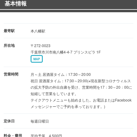
基本情報
最寄駅
本八幡駅
所在地
〒272-0023
千葉県市川市南八幡4-4-7 プリンスビラ 1F
MAP
営業時間
月～土 居酒屋タイム：17:30～20:00
祝日 居酒屋タイム：17:30～20:00(※現在新型コロナウィルス
の拡大予防の外出自粛を受け、営業時間を17：30～20：00に
短縮して営業をしています。
テイクアウトメニューも始めました。お電話またはFacebook
メッセンジャーでご予約を承っております。)
定休日
毎週日曜日
料金・費用
平均予算 4,500円