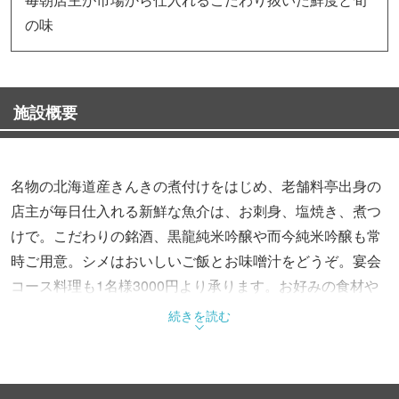
の味
施設概要
名物の北海道産きんきの煮付けをはじめ、老舗料亭出身の
店主が毎日仕入れる新鮮な魚介は、お刺身、塩焼き、煮つ
けで。こだわりの銘酒、黒龍純米吟醸や而今純米吟醸も常
時ご用意。シメはおいしいご飯とお味噌汁をどうぞ。宴会
コース料理も1名様3000円より承ります。お好みの食材や
お料理がありましたらお気軽にご相談ください。
続きを読む