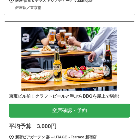
銀座 個室＆テラス アジアティーク ‐Asiatique‐
銀座駅／東京都
東宝ビル前！クラフトビールと手ぶらBBQを屋上で堪能
空席確認・予約
平均予算 3,000円
新宿ビアガーデン 宴 ～UTAGE～Terrace 新宿店