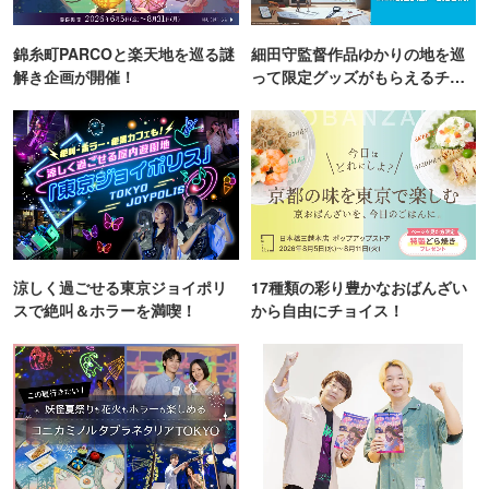
錦糸町PARCOと楽天地を巡る謎
細田守監督作品ゆかりの地を巡
解き企画が開催！
って限定グッズがもらえるチャ
ンス！
涼しく過ごせる東京ジョイポリ
17種類の彩り豊かなおばんざい
スで絶叫＆ホラーを満喫！
から自由にチョイス！