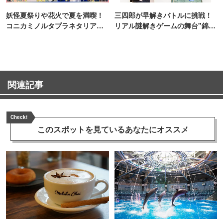
妖怪夏祭りや花火で夏を満喫！
三四郎が早解きバトルに挑戦！
コニカミノルタプラネタリア
リアル謎解きゲームの舞台"錦糸
TOKYO
町PARCO・楽天地"を巡る！
関連記事
Check!
このスポットを見ている
あなたにオススメ