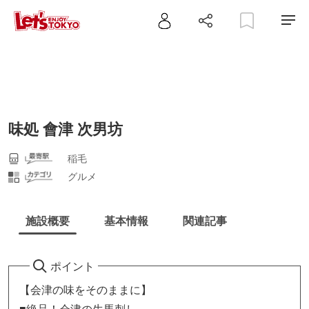
味処 會津 次男坊
稲毛
グルメ
施設概要
基本情報
関連記事
ポイント
【会津の味をそのままに】
■絶品！会津の生馬刺し