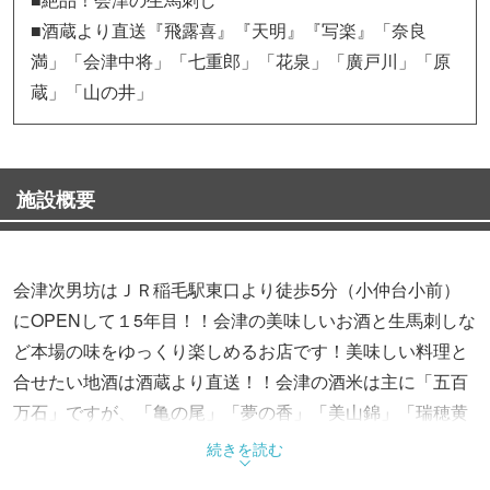
■酒蔵より直送『飛露喜』『天明』『写楽』「奈良
満」「会津中将」「七重郎」「花泉」「廣戸川」「原
蔵」「山の井」
施設概要
会津次男坊はＪＲ稲毛駅東口より徒歩5分（小仲台小前）
にOPENして１5年目！！会津の美味しいお酒と生馬刺しな
ど本場の味をゆっくり楽しめるお店です！美味しい料理と
合せたい地酒は酒蔵より直送！！会津の酒米は主に「五百
万石」ですが、「亀の尾」「夢の香」「美山錦」「瑞穂黄
金」「山田錦」とその他たくさんの酒米があります。同じ
続きを読む
酒米でも、酒造が違うと味も変わってきます！！特に、生