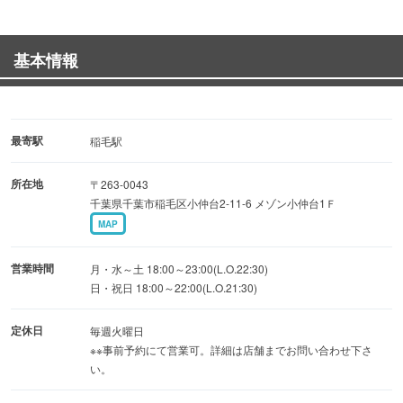
酒は口開けと同時に発酵が始まる為、その日次の日と味の
変化を楽しめるし、一年を通していろいろな酒米違いのお
基本情報
酒を楽しむ事ができます。年に３～４回程いろんなお酒が
飲めるイベントを開催しておりますのでぜひご賞味下さ
い！！
最寄駅
稲毛駅
所在地
〒263-0043
千葉県千葉市稲毛区小仲台2-11-6 メゾン小仲台1Ｆ
MAP
営業時間
月・水～土 18:00～23:00(L.O.22:30)
日・祝日 18:00～22:00(L.O.21:30)
定休日
毎週火曜日
※※事前予約にて営業可。詳細は店舗までお問い合わせ下さ
い。