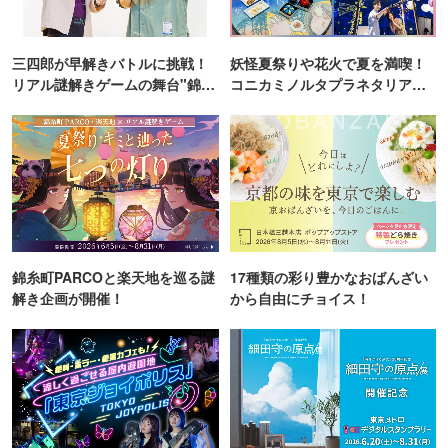
三四郎が早解きバトルに挑戦！
妖怪夏祭りや花火で夏を満喫！
リアル謎解きゲームの舞台"錦糸
コニカミノルタプラネタリア
町PARCO・楽天地"を巡る！
TOKYO
錦糸町PARCOと楽天地を巡る謎
17種類の彩り豊かなおばんざい
解き企画が開催！
から自由にチョイス！